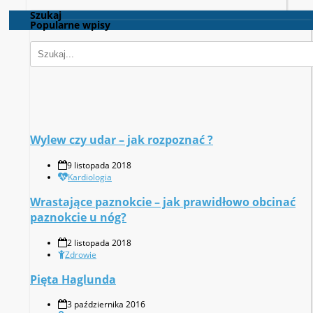
Szukaj
Popularne wpisy
Wylew czy udar – jak rozpoznać ?
9 listopada 2018
Kardiologia
Wrastające paznokcie – jak prawidłowo obcinać
paznokcie u nóg?
2 listopada 2018
Zdrowie
Pięta Haglunda
3 października 2016