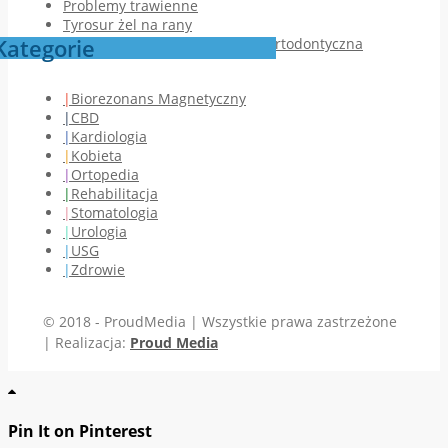
Problemy trawienne
Tyrosur żel na rany
Kategorie
Jak przebiega pierwsza wizyta ortodontyczna
Biorezonans Magnetyczny
CBD
Kardiologia
Kobieta
Ortopedia
Rehabilitacja
Stomatologia
Urologia
USG
Zdrowie
© 2018 - ProudMedia | Wszystkie prawa zastrzeżone
| Realizacja:
Proud Media
Pin It on Pinterest