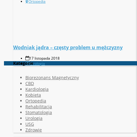
Ortopedia
Wodniak jądra – częsty problem u mężczyzny
17 listopada 2018
Kategorie
Urologia
Biorezonans Magnetyczny
CBD
Kardiologia
Kobieta
Ortopedia
Rehabilitacja
Stomatologia
Urologia
USG
Zdrowie