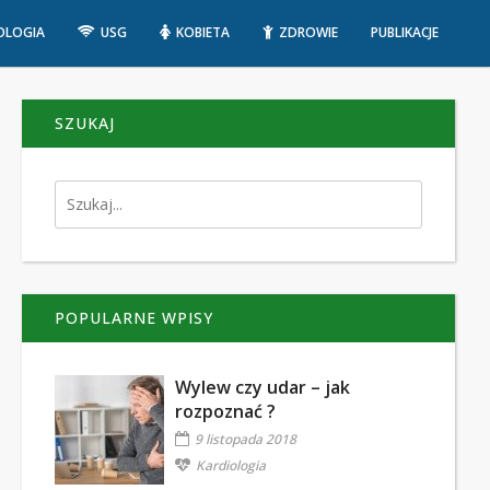
OLOGIA
USG
KOBIETA
ZDROWIE
PUBLIKACJE
SZUKAJ
POPULARNE WPISY
Wylew czy udar – jak
rozpoznać ?
9 listopada 2018
Kardiologia