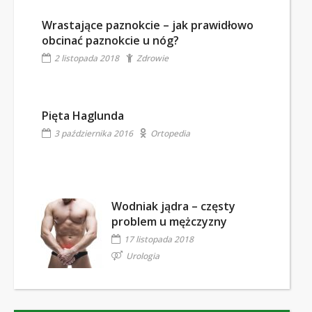
Wrastające paznokcie – jak prawidłowo
obcinać paznokcie u nóg?
2 listopada 2018
Zdrowie
Pięta Haglunda
3 października 2016
Ortopedia
Wodniak jądra – częsty
problem u mężczyzny
17 listopada 2018
Urologia