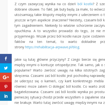
Z czym zazwyczaj wynika na co dzień
ból kostki
? Z sze
dobrane obuwie. To fakt. Jak buty będą za małe, to wówcza
utożsamiają takie kłopoty między innymi z uderzeniem o
jeszcze w tym aspekcie znaczenie? Niestety, czasami ból ko
tym zagadnieniem. Niekiedy to właśnie schorzenie zaczyn
opuchlizna. A to wszystko prowadzi do tego, że nie 
przyjemnego. Wszak przez ból kostki nasze życie codzienn
faktów na ten temat, to warto dokładnie prze
strony
https://rehabilitacja-arpwave.pl/blog
.
Jakie są tutaj główne przyczyny? Z czego bierze się gen
między innymi o kontuzje ortopedyczne. Tak samo, jak o s
popularne? Warto zwrócić uwagę na kilka istotnych zag
skręcenia. Czasami zaś ból kostki jest pochodną naprawdę
że uderzysz się o kamień, czy kant konkretnego mebla 
również może zatem Ci dolegać ból kostki. Co warto zrob
bagatelizowana. Czasami zaś ból kostki wynika po prost
pierwszej sytuacji chodzi przede wszystkim o zapalenie sta
nie brakuje. Warto tutaj zwrócić uwagę między innymi na