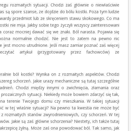
regu rozmaitych sytuacji. Chodzi zaś głównie o niewłaściwie
s są spore szanse, że dojdzie do bólu kostki. Poza tym ludzie
 twardy przedmiot lub ze skręceniem stawu skokowego. Co ma
stki nie mija. Jakby sobie tego życzyli wszyscy zainteresowani
a coraz mocniej dawać się we znaki. Ból narasta. Pojawia się
można normalnie chodzić. Nie jest to zatem na pewno nic
e jest mocno utrudnione. Jeśli masz zamiar poznać zaś więcej
czytać artykuł (przygotowany przez fachowców) ze
eralnie ból kostki? Wynika on z rozmaitych aspektów. Chodzi
zereg schorzeń. Jakie urazy mechaniczne są tutaj szczególnie
adnień. Chodzi między innymi o zwichnięcia, złamania oraz
 prozaicznych sytuacji. Niekiedy może bowiem zdarzyć się tak,
na terenie Twojego domu czy mieszkania. W takiej sytuacji
ić w tej właśnie sytuacji? Na pewno ta kwestia nie może być
u z rozmaitych stanów zwyrodnieniowych, czy schorzeń. W tej
wów. Jakie są zaś główne schorzenia? Niestety, ich także tutaj
 zakrzepicę żylną. Może zaś ona powodować ból. Tak samo, jak