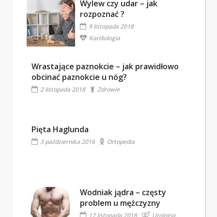
Wylew czy udar – jak
rozpoznać ?
9 listopada 2018
Kardiologia
Wrastające paznokcie – jak prawidłowo
obcinać paznokcie u nóg?
2 listopada 2018
Zdrowie
Pięta Haglunda
3 października 2016
Ortopedia
Wodniak jądra – częsty
problem u mężczyzny
17 listopada 2018
Urologia