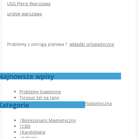
USG Piersi Warszawa
urolog warszawa
Problemy z ostrogą piętowa ?
wkładki ortopedyczne
Najnowsze wpisy
Problemy trawienne
Tyrosur żel na rany
Kategorie
Jak przebiega pierwsza wizyta ortodontyczna
Biorezonans Magnetyczny
CBD
Kardiologia
Kobieta