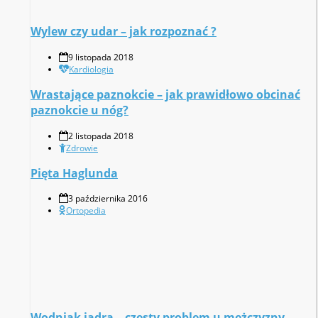
Wylew czy udar – jak rozpoznać ?
9 listopada 2018
Kardiologia
Wrastające paznokcie – jak prawidłowo obcinać
paznokcie u nóg?
2 listopada 2018
Zdrowie
Pięta Haglunda
3 października 2016
Ortopedia
Wodniak jądra – częsty problem u mężczyzny