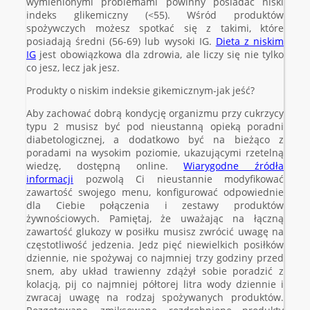
wymienionymi problemami powinny posiadać niski
indeks glikemiczny (<55). Wśród produktów
spożywczych możesz spotkać się z takimi, które
posiadają średni (56-69) lub wysoki IG.
Dieta z niskim
IG
jest obowiązkowa dla zdrowia, ale liczy się nie tylko
co jesz, lecz jak jesz.
Produkty o niskim indeksie gikemicznym-jak jeść?
Aby zachować dobrą kondycję organizmu przy cukrzycy
typu 2 musisz być pod nieustanną opieką poradni
diabetologicznej, a dodatkowo być na bieżąco z
poradami na wysokim poziomie, ukazującymi rzetelną
wiedzę, dostępną online.
Wiarygodne źródła
informacji
pozwolą Ci nieustannie modyfikować
zawartość swojego menu, konfigurować odpowiednie
dla Ciebie połączenia i zestawy produktów
żywnościowych. Pamiętaj, że uważając na łączną
zawartość glukozy w posiłku musisz zwrócić uwagę na
częstotliwość jedzenia. Jedz pięć niewielkich posiłków
dziennie, nie spożywaj co najmniej trzy godziny przed
snem, aby układ trawienny zdążył sobie poradzić z
kolacją, pij co najmniej półtorej litra wody dziennie i
zwracaj uwagę na rodzaj spożywanych produktów.