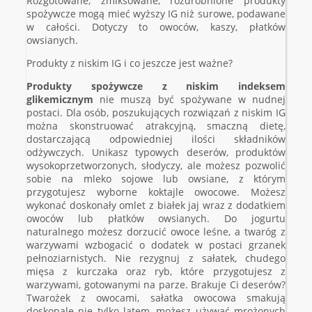
Rozgotowane, zmiksowane, rozdrobnione produkty
spożywcze mogą mieć wyższy IG niż surowe, podawane
w całości. Dotyczy to owoców, kaszy, płatków
owsianych.
Produkty z niskim IG i co jeszcze jest ważne?
Produkty spożywcze z niskim indeksem
glikemicznym
nie muszą być spożywane w nudnej
postaci. Dla osób, poszukujących rozwiązań z niskim IG
można skonstruować atrakcyjną, smaczną dietę,
dostarczającą odpowiedniej ilości składników
odżywczych. Unikasz typowych deserów, produktów
wysokoprzetworzonych, słodyczy, ale możesz pozwolić
sobie na mleko sojowe lub owsiane, z którym
przygotujesz wyborne koktajle owocowe. Możesz
wykonać doskonały omlet z białek jaj wraz z dodatkiem
owoców lub płatków owsianych. Do jogurtu
naturalnego możesz dorzucić owoce leśne, a twaróg z
warzywami wzbogacić o dodatek w postaci grzanek
pełnoziarnistych. Nie rezygnuj z sałatek, chudego
mięsa z kurczaka oraz ryb, które przygotujesz z
warzywami, gotowanymi na parze. Brakuje Ci deserów?
Twarożek z owocami, sałatka owocowa smakują
doskonale nie tylko latem, możesz używać mrożonych