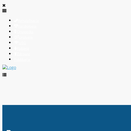
Rehabilitacja
Kardiologia
Ortopedia
Urologia
USG
Kobieta
Zdrowie
Publikacje
USG Stopy