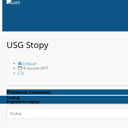
USG Stopy
Dr Maciej
18 stycznia 2017
0
Facebook Comments
Szukaj
Popularne wpisy