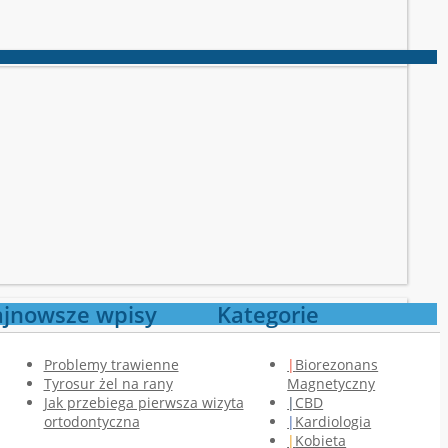
jnowsze wpisy
Kategorie
Problemy trawienne
Biorezonans
Tyrosur żel na rany
Magnetyczny
Jak przebiega pierwsza wizyta
CBD
ortodontyczna
Kardiologia
Kobieta