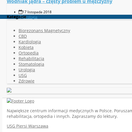
Wodniak jądra – częsty problem u mężczyzny
17 listopada 2018
Kategorie
Urologia
Biorezonans Magnetyczny
CBD
Kardiologia
Kobieta
Ortopedia
Rehabilitacja
Stomatologia
Urologia
USG
Zdrowie
Największe centrum informacji medycznych w Polsce. Poruszamy 
rehabilitacja, ortopedia i innych. Zapraszamy do lektury.
USG Piersi Warszawa