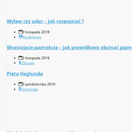
Wylew czy udar – jak rozpoznać ?
9 listopada 2018
Kardiologia
Wrastające paznokcie – jak prawidłowo obcinać pazn
2 listopada 2018
Zdrowie
Pięta Haglunda
3 października 2016
Ortopedia