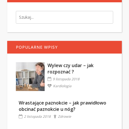
POPULARNE WPISY
Wylew czy udar – jak
rozpoznać ?
9 listopada 2018
Kardiologia
Wrastające paznokcie – jak prawidłowo
obcinać paznokcie u nóg?
2 listopada 2018
Zdrowie