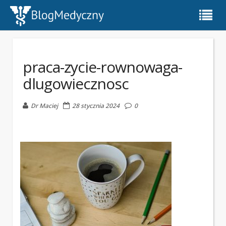
praca-zycie-rownowaga-
dlugowiecznosc
Dr Maciej
28 stycznia 2024
0