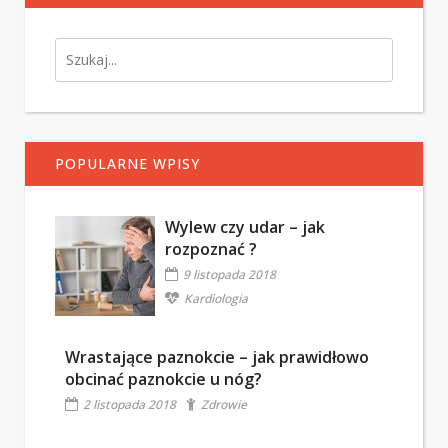
POPULARNE WPISY
Wylew czy udar – jak
rozpoznać ?
9 listopada 2018
Kardiologia
Wrastające paznokcie – jak prawidłowo
obcinać paznokcie u nóg?
2 listopada 2018
Zdrowie