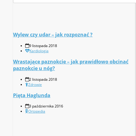
Wylew czy udar – jak rozpoznać ?
9 listopada 2018
Kardiologia
Wrastające paznokcie – jak prawidłowo obcinać
paznokcie u nóg?
2 listopada 2018
Zdrowie
Pięta Haglunda
3 października 2016
Ortopedia