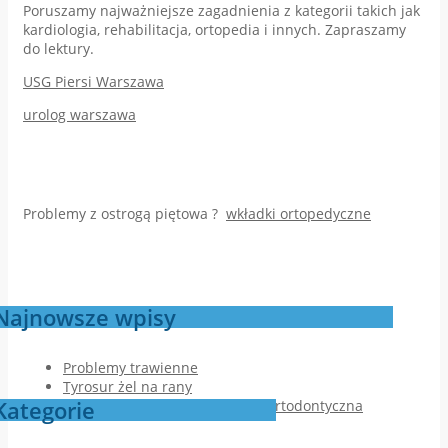
Poruszamy najważniejsze zagadnienia z kategorii takich jak
kardiologia, rehabilitacja, ortopedia i innych. Zapraszamy
do lektury.
USG Piersi Warszawa
urolog warszawa
Problemy z ostrogą piętowa ?
wkładki ortopedyczne
Najnowsze wpisy
Problemy trawienne
Tyrosur żel na rany
Kategorie
Jak przebiega pierwsza wizyta ortodontyczna