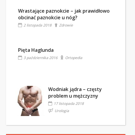
Wrastające paznokcie – jak prawidłowo
obcinać paznokcie u nóg?
2 listopada 2018
Zdrowie
Pięta Haglunda
3 października 2016
Ortopedia
Wodniak jądra – częsty
problem u mężczyzny
17 listopada 2018
Urologia