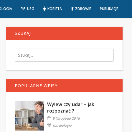
OLOGIA
USG
KOBIETA
ZDROWIE
PUBLIKACJE
SZUKAJ
POPULARNE WPISY
Wylew czy udar – jak
rozpoznać ?
9 listopada 2018
Kardiologia