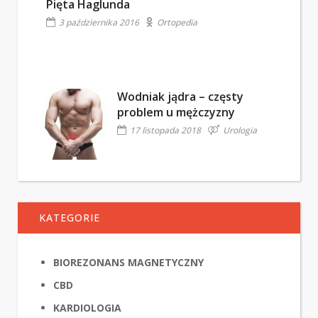
Pięta Haglunda
3 października 2016
Ortopedia
Wodniak jądra – częsty
problem u mężczyzny
17 listopada 2018
Urologia
KATEGORIE
BIOREZONANS MAGNETYCZNY
CBD
KARDIOLOGIA