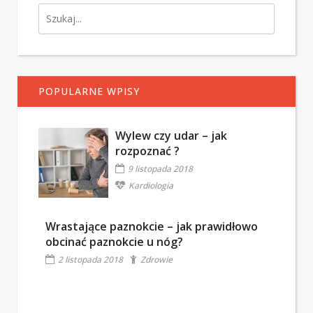
POPULARNE WPISY
Wylew czy udar – jak
rozpoznać ?
9 listopada 2018
Kardiologia
Wrastające paznokcie – jak prawidłowo
obcinać paznokcie u nóg?
2 listopada 2018
Zdrowie