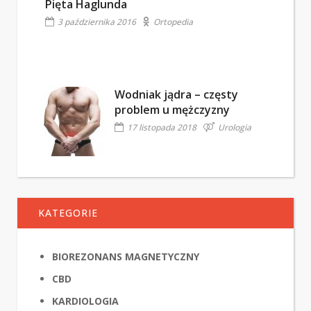
Pięta Haglunda
3 października 2016
Ortopedia
Wodniak jądra – częsty
problem u mężczyzny
17 listopada 2018
Urologia
KATEGORIE
BIOREZONANS MAGNETYCZNY
CBD
KARDIOLOGIA