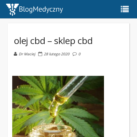
olej cbd – sklep cbd
Dr Maciej
28 lutego 2020
0