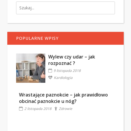
POPULARNE WPISY
Wylew czy udar – jak
rozpoznać ?
9 listopada 2018
Kardiologia
Wrastające paznokcie – jak prawidłowo
obcinać paznokcie u nóg?
2 listopada 2018
Zdrowie