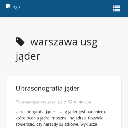
warszawa usg
jąder
Ultrasonografia jąder
30 października 2019
0
0
6.2K
Ultrasonografia jąder Usg jąder jest badaniem,
które ocenia jądra, mosznę i najądrza. Pozwala
stwierdzić, czy narządy są zdrowe, wyklucza