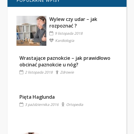
POPULARNE WPISY
Wylew czy udar – jak
rozpoznać ?
9 listopada 2018
Kardiologia
Wrastające paznokcie – jak prawidłowo
obcinać paznokcie u nóg?
2 listopada 2018
Zdrowie
Pięta Haglunda
3 października 2016
Ortopedia