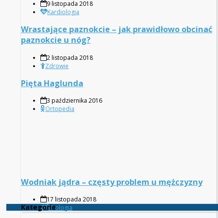
9 listopada 2018
Kardiologia
Wrastające paznokcie – jak prawidłowo obcinać
paznokcie u nóg?
2 listopada 2018
Zdrowie
Pięta Haglunda
3 października 2016
Ortopedia
Wodniak jądra – częsty problem u mężczyzny
17 listopada 2018
Kategorie
Urologia