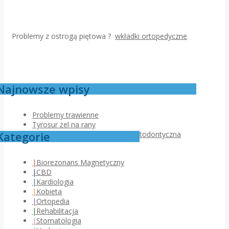
Problemy z ostrogą piętowa ?
wkładki ortopedyczne
Najnowsze wpisy
Problemy trawienne
Tyrosur żel na rany
Kategorie
Jak przebiega pierwsza wizyta ortodontyczna
Biorezonans Magnetyczny
CBD
Kardiologia
Kobieta
Ortopedia
Rehabilitacja
Stomatologia