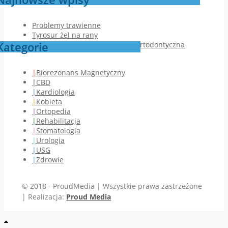
Problemy trawienne
Tyrosur żel na rany
Kategorie
Jak przebiega pierwsza wizyta ortodontyczna
Biorezonans Magnetyczny
CBD
Kardiologia
Kobieta
Ortopedia
Rehabilitacja
Stomatologia
Urologia
USG
Zdrowie
© 2018 - ProudMedia | Wszystkie prawa zastrzeżone
| Realizacja:
Proud Media