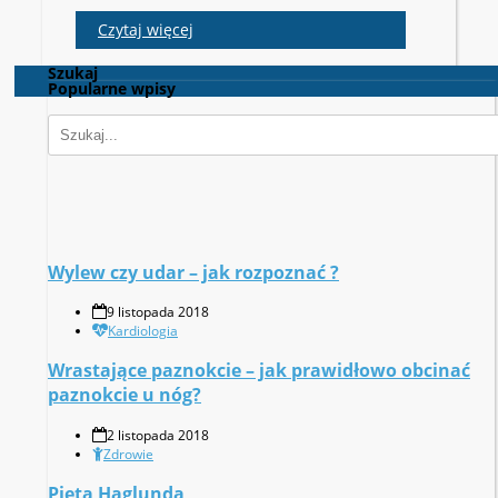
Czytaj więcej
Szukaj
Popularne wpisy
Wylew czy udar – jak rozpoznać ?
9 listopada 2018
Kardiologia
Wrastające paznokcie – jak prawidłowo obcinać
paznokcie u nóg?
2 listopada 2018
Zdrowie
Pięta Haglunda