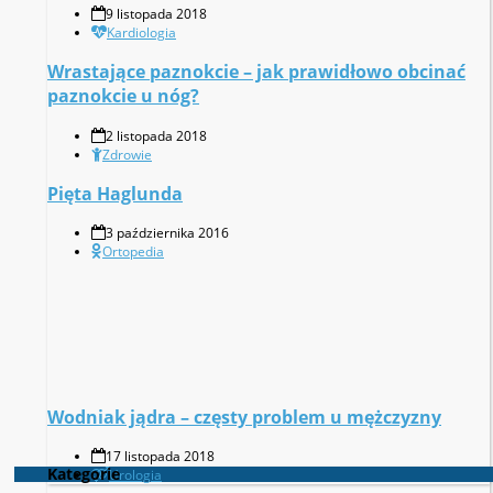
9 listopada 2018
Kardiologia
Wrastające paznokcie – jak prawidłowo obcinać
paznokcie u nóg?
2 listopada 2018
Zdrowie
Pięta Haglunda
3 października 2016
Ortopedia
Wodniak jądra – częsty problem u mężczyzny
17 listopada 2018
Kategorie
Urologia