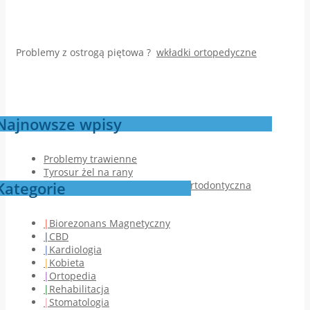
Problemy z ostrogą piętowa ?
wkładki ortopedyczne
Najnowsze wpisy
Problemy trawienne
Tyrosur żel na rany
Kategorie
Jak przebiega pierwsza wizyta ortodontyczna
Biorezonans Magnetyczny
CBD
Kardiologia
Kobieta
Ortopedia
Rehabilitacja
Stomatologia