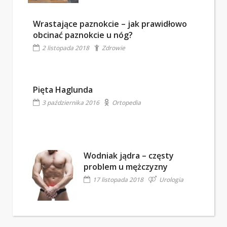
Wrastające paznokcie – jak prawidłowo
obcinać paznokcie u nóg?
2 listopada 2018
Zdrowie
Pięta Haglunda
3 października 2016
Ortopedia
Wodniak jądra – częsty
problem u mężczyzny
17 listopada 2018
Urologia