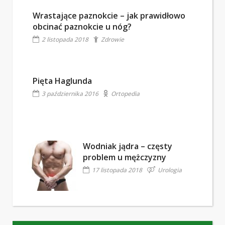
Wrastające paznokcie – jak prawidłowo
obcinać paznokcie u nóg?
2 listopada 2018
Zdrowie
Pięta Haglunda
3 października 2016
Ortopedia
Wodniak jądra – częsty
problem u mężczyzny
17 listopada 2018
Urologia