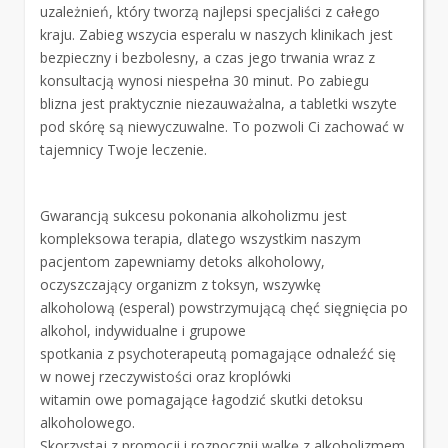
uzależnień, który tworzą najlepsi specjaliści z całego
kraju. Zabieg wszycia esperalu w naszych klinikach jest
bezpieczny i bezbolesny, a czas jego trwania wraz z
konsultacją wynosi niespełna 30 minut. Po zabiegu
blizna jest praktycznie niezauważalna, a tabletki wszyte
pod skórę są niewyczuwalne. To pozwoli Ci zachować w
tajemnicy Twoje leczenie.
Gwarancją sukcesu pokonania alkoholizmu jest
kompleksowa terapia, dlatego wszystkim naszym
pacjentom zapewniamy detoks alkoholowy,
oczyszczający organizm z toksyn, wszywkę
alkoholową (esperal) powstrzymującą chęć sięgnięcia po
alkohol, indywidualne i grupowe
spotkania z psychoterapeutą pomagające odnaleźć się
w nowej rzeczywistości oraz kroplówki
witamin owe pomagające łagodzić skutki detoksu
alkoholowego.
Skorzystaj z promocji i rozpocznij walkę z alkoholizmem