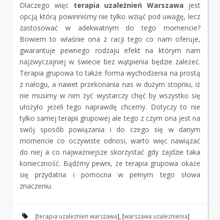
Dlaczego więc
terapia uzależnień Warszawa
jest
opcją którą powinniśmy nie tylko wziąć pod uwagę, lecz
zastosować w adekwatnym do tego momencie?
Bowiem to właśnie ona z racji tego co nam oferuje,
gwarantuje pewnego rodzaju efekt na którym nam
najzwyczajniej w świecie bez wątpienia będzie zależeć.
Terapia grupowa to także forma wychodzenia na prostą
z nałogu, a nawet przekonania nas w dużym stopniu, iż
nie musimy w nim żyć wystarczy chęć by wszystko się
ułożyło jeżeli tego naprawdę chcemy. Dotyczy to nie
tylko samej terapii grupowej ale tego z czym ona jest na
swój sposób powiązania i do czego się w danym
momencie co oczywiste odnosi, warto więc nawiązać
do niej a co najważniejsze skorzystać gdy zajdzie taka
konieczność. Bądźmy pewni, że terapia grupowa okaże
się przydatna i pomocna w pełnym tego słowa
znaczeniu.
[
terapia uzaleznien warszawa
], [
warszawa uzaleznienia
]