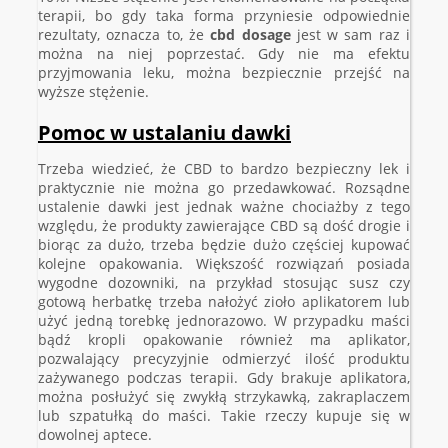
terapii, bo gdy taka forma przyniesie odpowiednie
rezultaty, oznacza to, że
cbd dosage
jest w sam raz i
można na niej poprzestać. Gdy nie ma efektu
przyjmowania leku, można bezpiecznie przejść na
wyższe stężenie.
Pomoc w ustalaniu dawki
Trzeba wiedzieć, że CBD to bardzo bezpieczny lek i
praktycznie nie można go przedawkować. Rozsądne
ustalenie dawki jest jednak ważne chociażby z tego
względu, że produkty zawierające CBD są dość drogie i
biorąc za dużo, trzeba będzie dużo częściej kupować
kolejne opakowania. Większość rozwiązań posiada
wygodne dozowniki, na przykład stosując susz czy
gotową herbatkę trzeba nałożyć zioło aplikatorem lub
użyć jedną torebkę jednorazowo. W przypadku maści
bądź kropli opakowanie również ma aplikator,
pozwalający precyzyjnie odmierzyć ilość produktu
zażywanego podczas terapii. Gdy brakuje aplikatora,
można posłużyć się zwykłą strzykawką, zakraplaczem
lub szpatułką do maści. Takie rzeczy kupuje się w
dowolnej aptece.