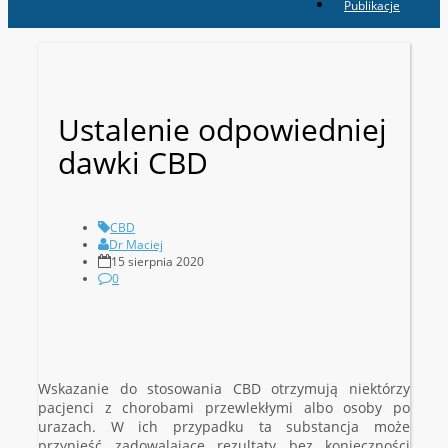
Publikacje
Ustalenie odpowiedniej
dawki CBD
CBD
Dr Maciej
15 sierpnia 2020
0
Wskazanie do stosowania CBD otrzymują niektórzy
pacjenci z chorobami przewlekłymi albo osoby po
urazach. W ich przypadku ta substancja może
przynieść zadowalające rezultaty bez konieczności