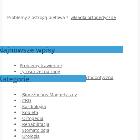
Problemy z ostrogą piętowa ?
wkładki ortopedyczne
Najnowsze wpisy
Problemy trawienne
Tyrosur żel na rany
Kategorie
Jak przebiega pierwsza wizyta ortodontyczna
Biorezonans Magnetyczny
CBD
Kardiologia
Kobieta
Ortopedia
Rehabilitacja
Stomatologia
Urologia