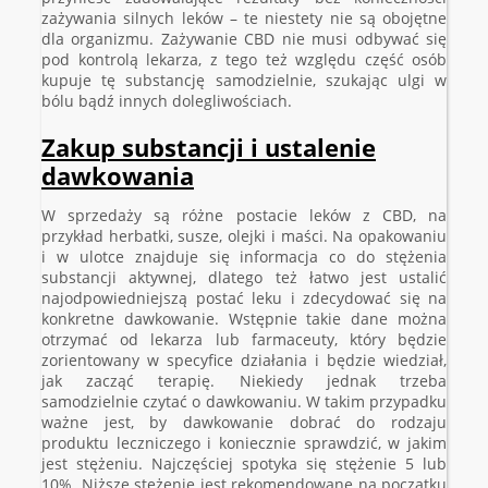
zażywania silnych leków – te niestety nie są obojętne
dla organizmu. Zażywanie CBD nie musi odbywać się
pod kontrolą lekarza, z tego też względu część osób
kupuje tę substancję samodzielnie, szukając ulgi w
bólu bądź innych dolegliwościach.
Zakup substancji i ustalenie
dawkowania
W sprzedaży są różne postacie leków z CBD, na
przykład herbatki, susze, olejki i maści. Na opakowaniu
i w ulotce znajduje się informacja co do stężenia
substancji aktywnej, dlatego też łatwo jest ustalić
najodpowiedniejszą postać leku i zdecydować się na
konkretne dawkowanie. Wstępnie takie dane można
otrzymać od lekarza lub farmaceuty, który będzie
zorientowany w specyfice działania i będzie wiedział,
jak zacząć terapię. Niekiedy jednak trzeba
samodzielnie czytać o dawkowaniu. W takim przypadku
ważne jest, by dawkowanie dobrać do rodzaju
produktu leczniczego i koniecznie sprawdzić, w jakim
jest stężeniu. Najczęściej spotyka się stężenie 5 lub
10%. Niższe stężenie jest rekomendowane na początku