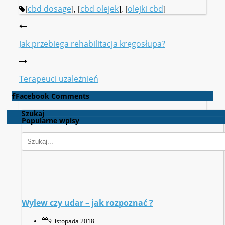
[
cbd dosage
], [
cbd olejek
], [
olejki cbd
]
Jak przebiega rehabilitacja kręgosłupa?
Terapeuci uzależnień
Facebook Comments
Szukaj
Popularne wpisy
Wylew czy udar – jak rozpoznać ?
9 listopada 2018