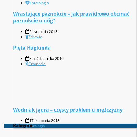
Kardiologia
Wrastające paznokcie – jak prawidłowo obcinać
paznokcie u nóg?
2 listopada 2018
Zdrowie
Pięta Haglunda
3 października 2016
Ortopedia
Wodniak jądra – częsty problem u mężczyzny
17 listopada 2018
Kategorie
Urologia