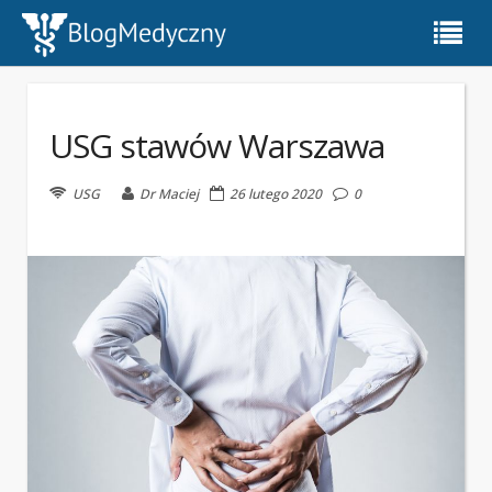
USG stawów Warszawa
USG
Dr Maciej
26 lutego 2020
0