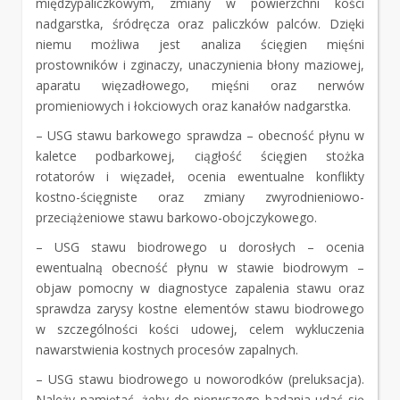
międzypaliczkowym, zmiany w powierzchni kości
nadgarstka, śródręcza oraz paliczków palców. Dzięki
niemu możliwa jest analiza ścięgien mięśni
prostowników i zginaczy, unaczynienia błony maziowej,
aparatu więzadłowego, mięśni oraz nerwów
promieniowych i łokciowych oraz kanałów nadgarstka.
– USG stawu barkowego sprawdza – obecność płynu w
kaletce podbarkowej, ciągłość ścięgien stożka
rotatorów i więzadeł, ocenia ewentualne konflikty
kostno-ścięgniste oraz zmiany zwyrodnieniowo-
przeciążeniowe stawu barkowo-obojczykowego.
– USG stawu biodrowego u dorosłych – ocenia
ewentualną obecność płynu w stawie biodrowym –
objaw pomocny w diagnostyce zapalenia stawu oraz
sprawdza zarysy kostne elementów stawu biodrowego
w szczególności kości udowej, celem wykluczenia
nawarstwienia kostnych procesów zapalnych.
– USG stawu biodrowego u noworodków (preluksacja).
Należy pamiętać, żeby do pierwszego badania udać się