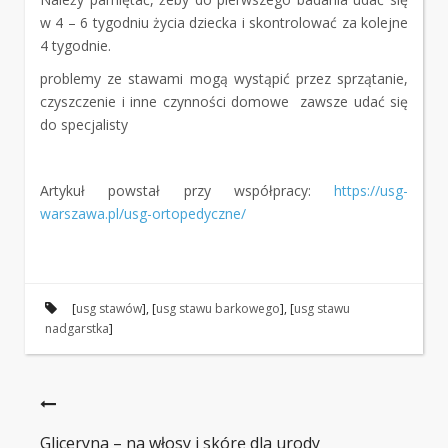
w 4 – 6 tygodniu życia dziecka i skontrolować za kolejne
4 tygodnie.
problemy ze stawami mogą wystąpić przez sprzątanie,
czyszczenie i inne czynności domowe zawsze udać się
do specjalisty
Artykuł powstał przy współpracy:
https://usg-
warszawa.pl/usg-ortopedyczne/
[
usg stawów
], [
usg stawu barkowego
], [
usg stawu
nadgarstka
]
Gliceryna – na włosy i skórę dla urody