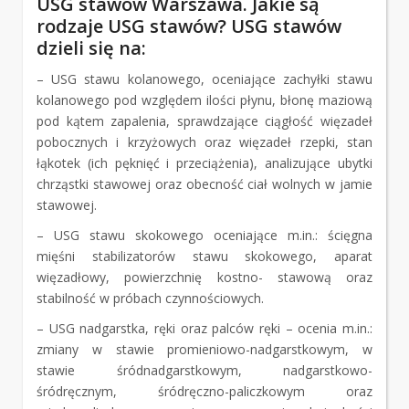
USG stawów Warszawa. Jakie są
rodzaje USG stawów? USG stawów
dzieli się na:
– USG stawu kolanowego, oceniające zachyłki stawu
kolanowego pod względem ilości płynu, błonę maziową
pod kątem zapalenia, sprawdzające ciągłość więzadeł
pobocznych i krzyżowych oraz więzadeł rzepki, stan
łąkotek (ich pęknięć i przeciążenia), analizujące ubytki
chrząstki stawowej oraz obecność ciał wolnych w jamie
stawowej.
– USG stawu skokowego oceniające m.in.: ścięgna
mięśni stabilizatorów stawu skokowego, aparat
więzadłowy, powierzchnię kostno- stawową oraz
stabilność w próbach czynnościowych.
– USG nadgarstka, ręki oraz palców ręki – ocenia m.in.:
zmiany w stawie promieniowo-nadgarstkowym, w
stawie śródnadgarstkowym, nadgarstkowo-
śródręcznym, śródręczno-paliczkowym oraz