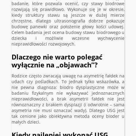
badanie, które pozwala ocenić, czy stawy biodrowe
rozwijają się prawidłowo. Wykonuje się je w okresie,
kiedy struktury stawu są jeszcze w dużej mierze
chrzęstne, dlatego ultrasonografia dobrze pokazuje
budowę panewki oraz położenie głowy kości udowej.
Celem badania jest ocena budowy stawu biodrowego u
dziecka i możliwie wczesne wychwycenie
nieprawidłowości rozwojowych.
Dlaczego nie warto polegać
wyłącznie na „objawach”?
Rodzice często zwracają uwagę na asymetrię fałdek na
udach czy pośladkach. To jednak tylko wskazówka, a
nie pewna diagnoza: biodro dysplastyczne może w
badaniu fizykalnym nie wykazywać jednoznacznych
nieprawidłowości, a brak asymetrii fałdek nie jest
równoznaczny z brakiem dysplazji (i odwrotnie – sama
asymetria nie musi oznaczać wady). Dlatego USG jest
tak cenione jako obiektywna metoda oceny bioder u
małych dzieci.
Kiedy najlepiej wykonać USG