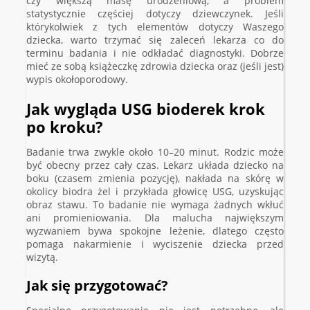
czy większą masę urodzeniową, a problem
statystycznie częściej dotyczy dziewczynek. Jeśli
którykolwiek z tych elementów dotyczy Waszego
dziecka, warto trzymać się zaleceń lekarza co do
terminu badania i nie odkładać diagnostyki. Dobrze
mieć ze sobą książeczkę zdrowia dziecka oraz (jeśli jest)
wypis okołoporodowy.
Jak wygląda USG bioderek krok
po kroku?
Badanie trwa zwykle około 10–20 minut. Rodzic może
być obecny przez cały czas. Lekarz układa dziecko na
boku (czasem zmienia pozycję), nakłada na skórę w
okolicy biodra żel i przykłada głowicę USG, uzyskując
obraz stawu. To badanie nie wymaga żadnych wkłuć
ani promieniowania. Dla malucha największym
wyzwaniem bywa spokojne leżenie, dlatego często
pomaga nakarmienie i wyciszenie dziecka przed
wizytą.
Jak się przygotować?