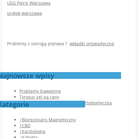
USG Piersi Warszawa
urolog warszawa
Problemy z ostrogą piętowa ?
wkładki ortopedyczne
Najnowsze wpisy
Problemy trawienne
Tyrosur żel na rany
Kategorie
Jak przebiega pierwsza wizyta ortodontyczna
Biorezonans Magnetyczny
CBD
Kardiologia
Kobieta