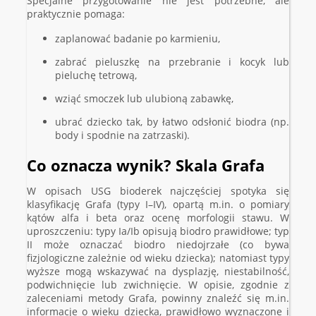
Specjalne przygotowanie nie jest potrzebne, ale
praktycznie pomaga:
zaplanować badanie po karmieniu,
zabrać pieluszkę na przebranie i kocyk lub
pieluchę tetrową,
wziąć smoczek lub ulubioną zabawkę,
ubrać dziecko tak, by łatwo odsłonić biodra (np.
body i spodnie na zatrzaski).
Co oznacza wynik? Skala Grafa
W opisach USG bioderek najczęściej spotyka się
klasyfikację Grafa (typy I–IV), opartą m.in. o pomiary
kątów alfa i beta oraz ocenę morfologii stawu. W
uproszczeniu: typy Ia/Ib opisują biodro prawidłowe; typ
II może oznaczać biodro niedojrzałe (co bywa
fizjologiczne zależnie od wieku dziecka); natomiast typy
wyższe mogą wskazywać na dysplazję, niestabilność,
podwichnięcie lub zwichnięcie. W opisie, zgodnie z
zaleceniami metody Grafa, powinny znaleźć się m.in.
informacje o wieku dziecka, prawidłowo wyznaczone i