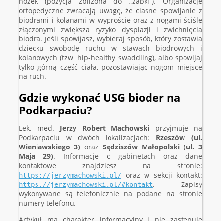
nóżek (pozycja zbliżona do „żabki”). Organizacje
ortopedyczne zwracają uwagę, że ciasne spowijanie z
biodrami i kolanami w wyproście oraz z nogami ściśle
złączonymi zwiększa ryzyko dysplazji i zwichnięcia
biodra. Jeśli spowijasz, wybieraj sposób, który zostawia
dziecku swobodę ruchu w stawach biodrowych i
kolanowych (tzw. hip-healthy swaddling), albo spowijaj
tylko górną część ciała, pozostawiając nogom miejsce
na ruch.
Gdzie wykonać USG bioder na
Podkarpaciu?
Lek. med.
Jerzy Robert Machowski
przyjmuje na
Podkarpaciu w dwóch lokalizacjach:
Rzeszów (ul.
Wieniawskiego 3)
oraz
Sędziszów Małopolski (ul. 3
Maja 29)
. Informacje o gabinetach oraz dane
kontaktowe znajdziesz na stronie:
oraz w sekcji kontakt:
https://jerzymachowski.pl/
. Zapisy
https://jerzymachowski.pl/#kontakt
wykonywane są telefonicznie na podane na stronie
numery telefonu.
Artykuł ma charakter informacyjny i nie zastępuje