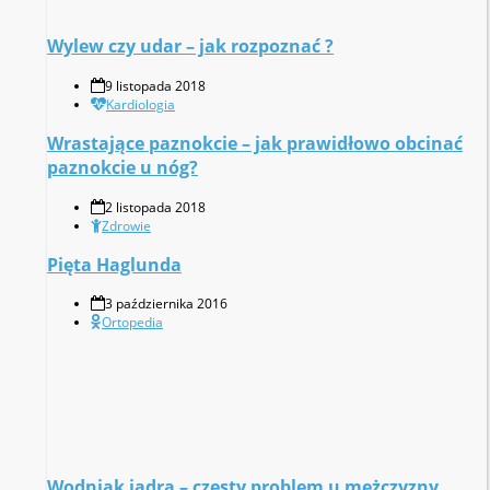
Wylew czy udar – jak rozpoznać ?
9 listopada 2018
Kardiologia
Wrastające paznokcie – jak prawidłowo obcinać
paznokcie u nóg?
2 listopada 2018
Zdrowie
Pięta Haglunda
3 października 2016
Ortopedia
Wodniak jądra – częsty problem u mężczyzny