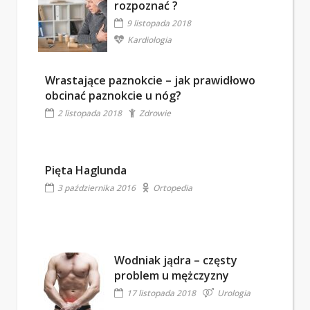
rozpoznać ?
9 listopada 2018
Kardiologia
Wrastające paznokcie – jak prawidłowo
obcinać paznokcie u nóg?
2 listopada 2018
Zdrowie
Pięta Haglunda
3 października 2016
Ortopedia
Wodniak jądra – częsty
problem u mężczyzny
17 listopada 2018
Urologia