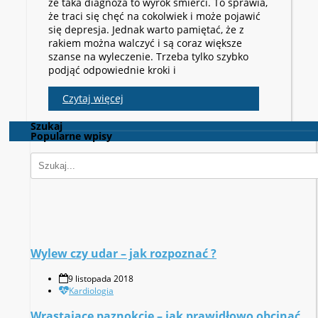
że taka diagnoza to wyrok śmierci. To sprawia,
że traci się chęć na cokolwiek i może pojawić
się depresja. Jednak warto pamiętać, że z
rakiem można walczyć i są coraz większe
szanse na wyleczenie. Trzeba tylko szybko
podjąć odpowiednie kroki i
Czytaj więcej
Szukaj
Popularne wpisy
Wylew czy udar – jak rozpoznać ?
9 listopada 2018
Kardiologia
Wrastające paznokcie – jak prawidłowo obcinać