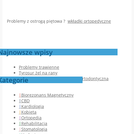
Problemy z ostrogą piętowa ?
wkładki ortopedyczne
Najnowsze wpisy
Problemy trawienne
Tyrosur żel na rany
Kategorie
Jak przebiega pierwsza wizyta ortodontyczna
Biorezonans Magnetyczny
CBD
Kardiologia
Kobieta
Ortopedia
Rehabilitacja
Stomatologia