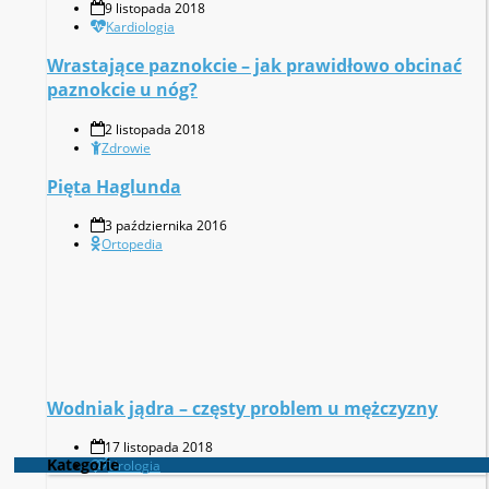
9 listopada 2018
Kardiologia
Wrastające paznokcie – jak prawidłowo obcinać
paznokcie u nóg?
2 listopada 2018
Zdrowie
Pięta Haglunda
3 października 2016
Ortopedia
Wodniak jądra – częsty problem u mężczyzny
17 listopada 2018
Kategorie
Urologia