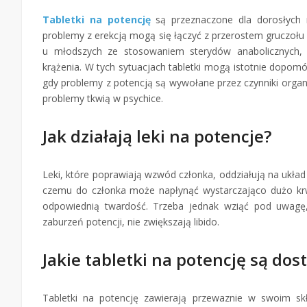
Tabletki na potencję
są przeznaczone dla dorosłych 
problemy z erekcją mogą się łączyć z przerostem gruczoł
u młodszych ze stosowaniem sterydów anabolicznych,
krążenia. W tych sytuacjach tabletki mogą istotnie dopo
gdy problemy z potencją są wywołane przez czynniki orga
problemy tkwią w psychice.
Jak działają leki na potencje?
Leki, które poprawiają wzwód członka, oddziałują na ukła
czemu do członka może napłynąć wystarczająco dużo krwi
odpowiednią twardość. Trzeba jednak wziąć pod uwagę,
zaburzeń potencji, nie zwiększają libido.
Jakie tabletki na potencję są dos
Tabletki na potencję zawierają przewaznie w swoim skł