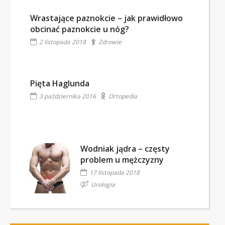
Wrastające paznokcie – jak prawidłowo
obcinać paznokcie u nóg?
2 listopada 2018
Zdrowie
Pięta Haglunda
3 października 2016
Ortopedia
Wodniak jądra – częsty
problem u mężczyzny
17 listopada 2018
Urologia