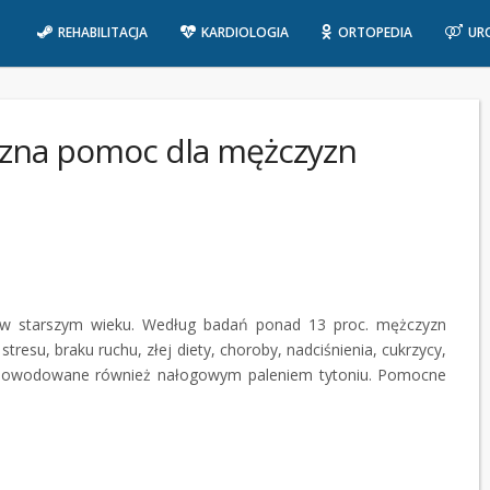
REHABILITACJA
KARDIOLOGIA
ORTOPEDIA
UR
eczna pomoc dla mężczyzn
o w starszym wieku. Według badań ponad 13 proc. mężczyzn
stresu, braku ruchu, złej diety, choroby, nadciśnienia, cukrzycy,
ć spowodowane również nałogowym paleniem tytoniu. Pomocne