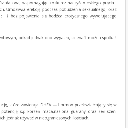
. Działa ona, wspomagając rozkurcz naczyń męskiego prącia i
ych. Umożliwia erekcję podczas pobudzenia seksualnego, oraz
ać, iż bez pojawienia się bodźca erotycznego wywołującego
tentowym, odkąd jednak ono wygasło, sidenafil można spotkać
encję, które zawierają DHEA — hormon przekształcający się w
a potencję są: korzeń maca,nasiona guarany oraz żeń-szeń.
ich jednak używać w nieograniczonych ilościach.