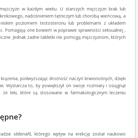
mężczyzn w każdym wieku. U starszych mężczyzn brak lub
u krokowego, nadciśnieniem tętniczym lub chorobą wieńcową, a
 niskim poziomem testosteronu lub problemami z układem
móc. Pomagają one bowiem w poprawie sprawności seksualnej ,
niczne. Jednak żadne tabletki nie pomogą mężczyznom, których
d krążenia, podwyższając drożność naczyń krwionośnych, dzięki
. Wystarcza to, by powiększył on swoje rozmiary i osiągnął
 że leki, które są stosowane w farmakologicznym leczeniu
tępne?
adzie sildenafil, którego wpływ na erekcję został naukowo