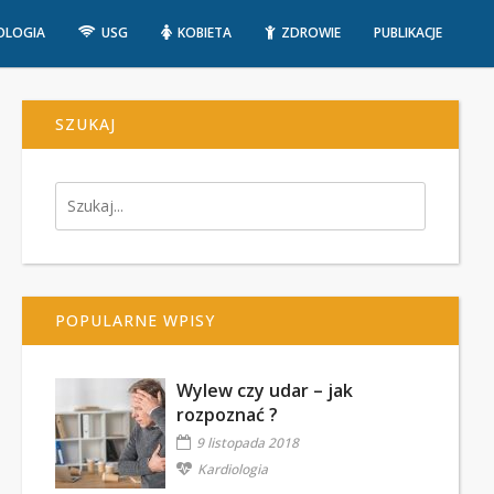
OLOGIA
USG
KOBIETA
ZDROWIE
PUBLIKACJE
SZUKAJ
POPULARNE WPISY
Wylew czy udar – jak
rozpoznać ?
9 listopada 2018
Kardiologia