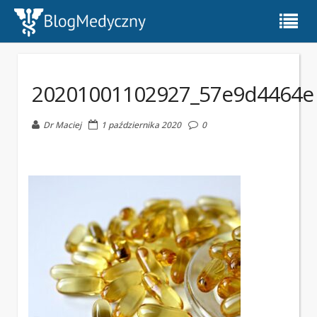
20201001102927_57e9d4464e
Dr Maciej
1 października 2020
0