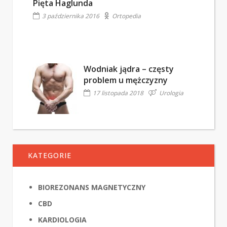
Pięta Haglunda
3 października 2016
Ortopedia
Wodniak jądra – częsty
problem u mężczyzny
17 listopada 2018
Urologia
KATEGORIE
BIOREZONANS MAGNETYCZNY
CBD
KARDIOLOGIA