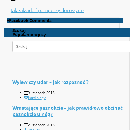
Jak zakładać pampersy dorosłym?
Facebook Comments
Szukaj
Popularne wpisy
Wylew czy udar – jak rozpoznać ?
9 listopada 2018
Kardiologia
Wrastające paznokcie – jak prawidłowo obcinać
paznokcie u nóg?
2 listopada 2018
Zdrowie