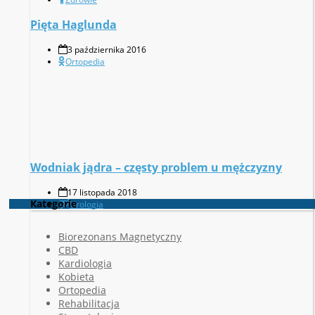
Pięta Haglunda
3 października 2016
Ortopedia
Wodniak jądra – częsty problem u mężczyzny
17 listopada 2018
Kategorie
Urologia
Biorezonans Magnetyczny
CBD
Kardiologia
Kobieta
Ortopedia
Rehabilitacja