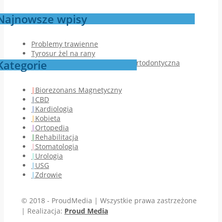
Najnowsze wpisy
Problemy trawienne
Tyrosur żel na rany
Kategorie
Jak przebiega pierwsza wizyta ortodontyczna
Biorezonans Magnetyczny
CBD
Kardiologia
Kobieta
Ortopedia
Rehabilitacja
Stomatologia
Urologia
USG
Zdrowie
© 2018 - ProudMedia | Wszystkie prawa zastrzeżone
| Realizacja:
Proud Media