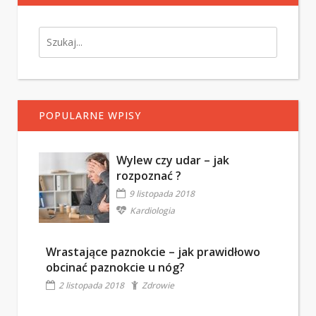
POPULARNE WPISY
Wylew czy udar – jak
rozpoznać ?
9 listopada 2018
Kardiologia
Wrastające paznokcie – jak prawidłowo
obcinać paznokcie u nóg?
2 listopada 2018
Zdrowie