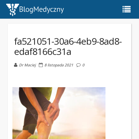
fa521051-30a6-4eb9-8ad8-
edaf8166c31a
Dr Maciej
8 listopada 2021
0