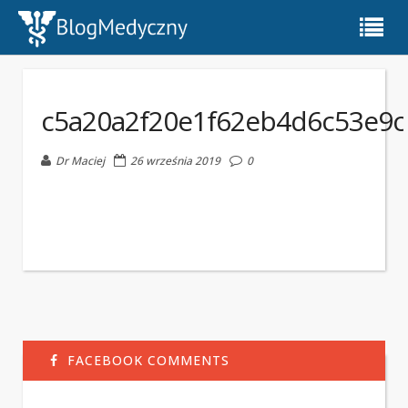
c5a20a2f20e1f62eb4d6c53e9
Dr Maciej
26 września 2019
0
FACEBOOK COMMENTS