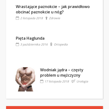
Wrastające paznokcie – jak prawidłowo
obcinać paznokcie u nóg?
2 listopada 2018
Zdrowie
Pięta Haglunda
3 października 2016
Ortopedia
Wodniak jądra – częsty
problem u mężczyzny
17 listopada 2018
Urologia