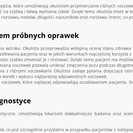
ędzia, które umożliwiają okulistom przymierzanie różnych soczewek
na szybką i łatwą wymianę szkieł. Dzięki temu okulista może w kr
rozstawu nosków, długości zauszników oraz rozstawu źrenic, co 
ciem próbnych oprawek
ia wzroku. Okulista przeprowadza wstępną ocenę stanu zdrowia o
zekiwania pacjenta oraz w jakich warunkach najczęściej korzysta z
może szybko zmieniać je i testować. Dzięki temu pacjent ma możli
ymiana soczewek pozwala uniknąć zmęczenia oczu podczas długotr
nia z różnymi soczewkami. Okulista zadaje pytania dotyczące ostr
h korekt i wyboru najbardziej odpowiednich soczewek.
 soczewek, które najlepiej odpowiadają oczekiwaniom pacjenta. D
gnostyce
styczne. Umożliwiają lekarzom dokładniejsze badania oraz oce
ek, co jest szczególnie przydatne w przypadku pacjentów z niety