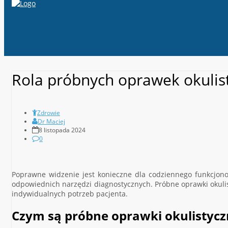
Rola próbnych oprawek okulis
Zdrowie
Dr Maciej
8 listopada 2024
0
Poprawne widzenie jest konieczne dla codziennego funkcjono
odpowiednich narzędzi diagnostycznych. Próbne oprawki okulis
indywidualnych potrzeb pacjenta.
Czym są próbne oprawki okulistycz