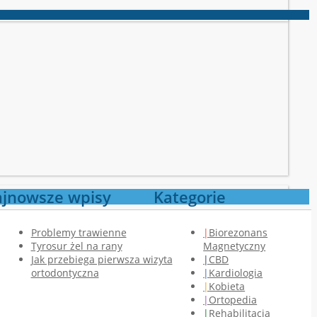
jnowsze wpisy
Kategorie
Problemy trawienne
Biorezonans
Tyrosur żel na rany
Magnetyczny
Jak przebiega pierwsza wizyta
CBD
ortodontyczna
Kardiologia
Kobieta
Ortopedia
Rehabilitacja