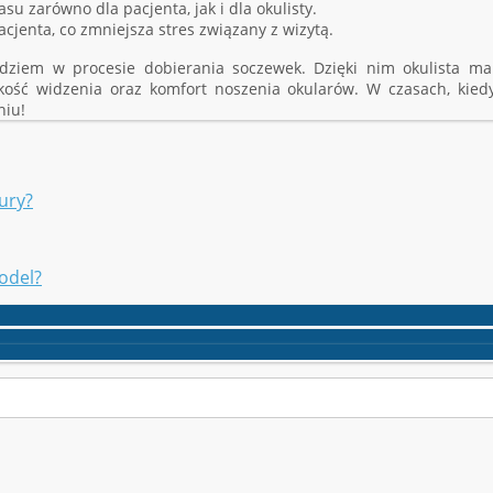
 zarówno dla pacjenta, jak i dla okulisty.
cjenta, co zmniejsza stres związany z wizytą.
ędziem w procesie dobierania soczewek. Dzięki nim okulista 
ść widzenia oraz komfort noszenia okularów. W czasach, kiedy t
niu!
ury?
odel?