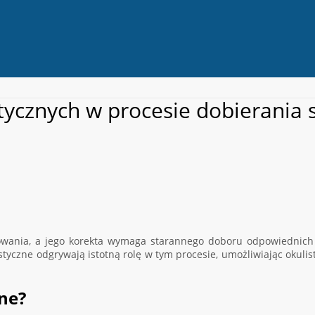
tycznych w procesie dobierania
wania, a jego korekta wymaga starannego doboru odpowiednich so
tyczne odgrywają istotną rolę w tym procesie, umożliwiając okuli
ne?