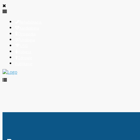
Rehabilitacja
Kardiologia
Ortopedia
Urologia
USG
Kobieta
Zdrowie
Publikacje
Rola próbnych oprawek okulistycznych w procesie dob