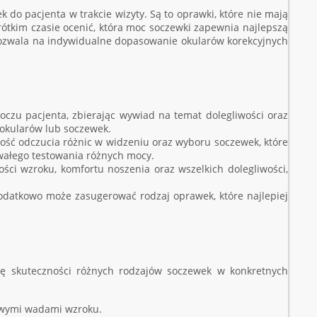
 do pacjenta w trakcie wizyty. Są to oprawki, które nie mają
ótkim czasie ocenić, która moc soczewki zapewnia najlepszą
pozwala na indywidualne dopasowanie okularów korekcyjnych
czu pacjenta, zbierając wywiad na temat dolegliwości oraz
 okularów lub soczewek.
wość odczucia różnic w widzeniu oraz wyboru soczewek, które
wałego testowania różnych mocy.
ości wzroku, komfortu noszenia oraz wszelkich dolegliwości,
odatkowo może zasugerować rodzaj oprawek, które najlepiej
nę skuteczności różnych rodzajów soczewek w konkretnych
powymi wadami wzroku.