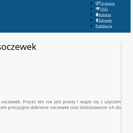
Urologia
USG
Kobieta
Zdrowie
Publikacje
 soczewek
czewek. Proces ten nie jest prosty i wiąże się z użyciem
stom precyzyjne dobranie soczewek oraz dostosowanie ich do