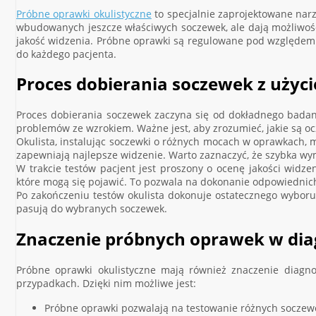
Próbne oprawki okulistyczne
to specjalnie zaprojektowane narz
wbudowanych jeszcze właściwych soczewek, ale dają możliwość 
jakość widzenia. Próbne oprawki są regulowane pod względem 
do każdego pacjenta.
Proces dobierania soczewek z uży
Proces dobierania soczewek zaczyna się od dokładnego badan
problemów ze wzrokiem. Ważne jest, aby zrozumieć, jakie są oc
Okulista, instalując soczewki o różnych mocach w oprawkach, 
zapewniają najlepsze widzenie. Warto zaznaczyć, że szybka w
W trakcie testów pacjent jest proszony o ocenę jakości widze
które mogą się pojawić. To pozwala na dokonanie odpowiednic
Po zakończeniu testów okulista dokonuje ostatecznego wyboru
pasują do wybranych soczewek.
Znaczenie próbnych oprawek w dia
Próbne oprawki okulistyczne mają również znaczenie diagno
przypadkach. Dzięki nim możliwe jest:
Próbne oprawki pozwalają na testowanie różnych soczew