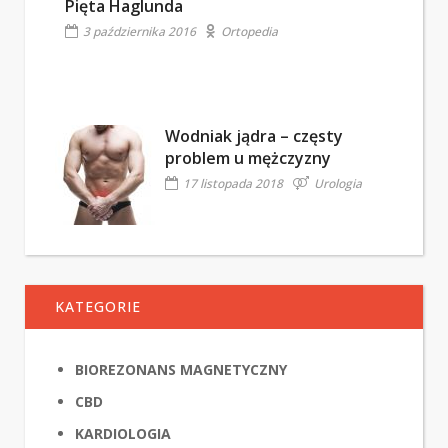
Pięta Haglunda
3 października 2016
Ortopedia
Wodniak jądra – częsty
problem u mężczyzny
17 listopada 2018
Urologia
KATEGORIE
BIOREZONANS MAGNETYCZNY
CBD
KARDIOLOGIA