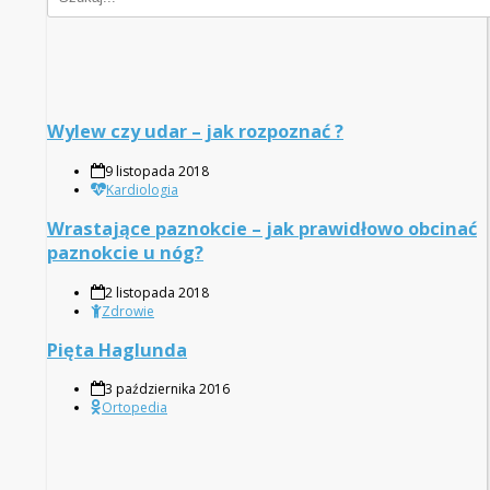
Wylew czy udar – jak rozpoznać ?
9 listopada 2018
Kardiologia
Wrastające paznokcie – jak prawidłowo obcinać
paznokcie u nóg?
2 listopada 2018
Zdrowie
Pięta Haglunda
3 października 2016
Ortopedia