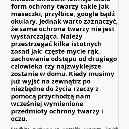
form ochrony twarzy takie jak
maseczki,
przyłbice
, google bądź
okulary. Jednak warto zaznaczyć,
że sama ochrona twarzy nie jest
wystarczająca. Należy
przestrzegać kilka istotnych
zasad jak: częste mycie rąk,
zachowanie odstępu od drugiego
człowieka czy najzwyklejsze
zostanie w domu. Kiedy musimy
już wyjść na zewnątrz po
niezbędne do życia rzeczy z
pomocą przychodzą nam
wcześniej wymienione
przedmioty ochrony twarzy i
oczu.
Przyłbica
medyczna to niezwykle skuteczny środek