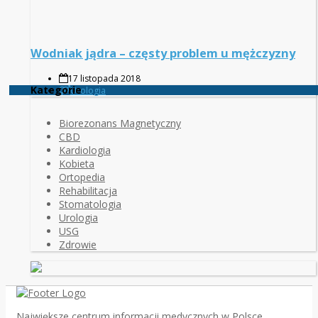
Wodniak jądra – częsty problem u mężczyzny
17 listopada 2018
Kategorie
Urologia
Biorezonans Magnetyczny
CBD
Kardiologia
Kobieta
Ortopedia
Rehabilitacja
Stomatologia
Urologia
USG
Zdrowie
Największe centrum informacji medycznych w Polsce.