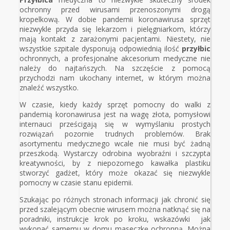
ochronny przed wirusami przenoszonymi drogą
kropelkową. W dobie pandemii koronawirusa sprzęt
niezwykle przyda się lekarzom i pielęgniarkom, którzy
mają kontakt z zarażonymi pacjentami. Niestety, nie
wszystkie szpitale dysponują odpowiednią ilość
przyłbic
ochronnych, a profesjonalne akcesorium medyczne nie
należy do najtańszych. Na szczęście z pomocą
przychodzi nam ukochany internet, w którym można
znaleźć wszystko.
W czasie, kiedy każdy sprzęt pomocny do walki z
pandemią koronawirusa jest na wagę złota, pomysłowi
internauci prześcigają się w wymyślaniu prostych
rozwiązań pozornie trudnych problemów. Brak
asortymentu medycznego wcale nie musi być żadną
przeszkodą. Wystarczy odrobina wyobraźni i szczypta
kreatywności, by z niepozornego kawałka plastiku
stworzyć gadżet, który może okazać się niezwykle
pomocny w czasie stanu epidemii.
Szukając po różnych stronach informacji jak chronić się
przed szalejącym obecnie wirusem można natknąć się na
poradniki, instrukcje krok po kroku, wskazówki jak
wykonać samemu w domu maseczkę ochronną. Można