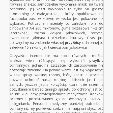
również znaleźć samodzielne wykonanie
maski na twarz
ochronnej. Jej koszt wykonania to tylko 50 groszy.
Stomatolog z Białegostoku, który opublikował na
facebooku post w którym wszystko jest pokazane jak
wykonać. Potrzebne materiały to zaledwie folia do
bindowania A4 200 mikronów, guma odzieżowa 1–2 cm
(szerokość), taśma klejąca jakakolwiek, nożyce,
ewentualnie gilotyna i dziurkacz biurowy. Czas jaki
poświęcimy na zrobienie własnej
przyłbicy
ochronnej to
zaledwie 15 sekund jak twierdzi pomysłodawca.
Oczywiście internet nie ma sobie równych i można
znaleźć wiele różniących się wykonań
przyłbic
ochronnych, jednak na szczęście ich zastosowanie nie
pozostaje zmienne. Na pewno warto jest się wyposażyć
w taki sprzęt własnej roboty, który kosztuje krocie a
pozwoli ochronić naszą rodzinę i bliskich jak i nas
samych. Jeszcze jedną korzyścią, która idzie razem z
pozyskaniem bardzo taniego sprzętu do ochrony jest to,
że nie kupujemy profesjonalnych medycznych środków
ochrony i pozostawiamy go do dyspozycji lekarzy i
pielęgniarek. Personel medyczny bardziej potrzebuje
ochrony niż my ponieważ codziennie mają oni styczność