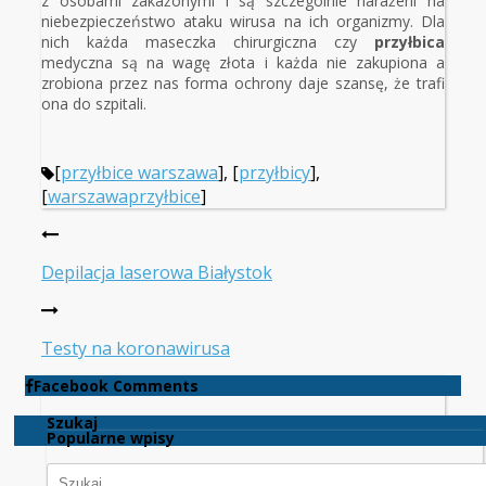
z osobami zakażonymi i są szczególnie narażeni na
niebezpieczeństwo ataku wirusa na ich organizmy. Dla
nich każda maseczka chirurgiczna czy
przyłbica
medyczna są na wagę złota i każda nie zakupiona a
zrobiona przez nas forma ochrony daje szansę, że trafi
ona do szpitali.
[
przyłbice warszawa
], [
przyłbicy
],
[
warszawaprzyłbice
]
Depilacja laserowa Białystok
Testy na koronawirusa
Facebook Comments
Szukaj
Popularne wpisy