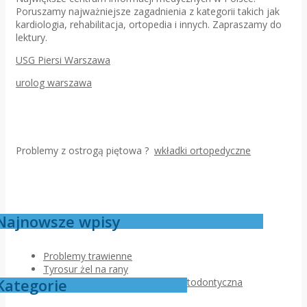
Poruszamy najważniejsze zagadnienia z kategorii takich jak
kardiologia, rehabilitacja, ortopedia i innych. Zapraszamy do
lektury.
USG Piersi Warszawa
urolog warszawa
Problemy z ostrogą piętowa ?
wkładki ortopedyczne
Najnowsze wpisy
Problemy trawienne
Tyrosur żel na rany
Kategorie
Jak przebiega pierwsza wizyta ortodontyczna