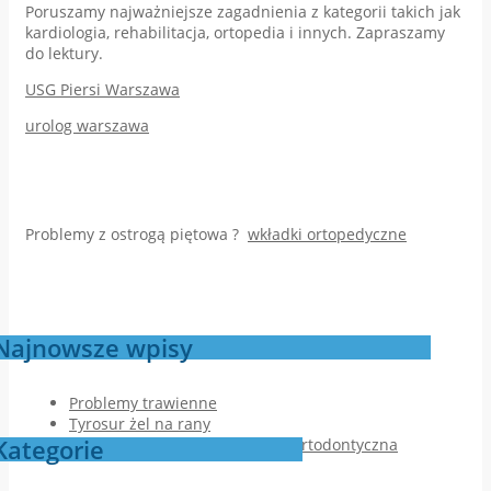
Poruszamy najważniejsze zagadnienia z kategorii takich jak
kardiologia, rehabilitacja, ortopedia i innych. Zapraszamy
do lektury.
USG Piersi Warszawa
urolog warszawa
Problemy z ostrogą piętowa ?
wkładki ortopedyczne
Najnowsze wpisy
Problemy trawienne
Tyrosur żel na rany
Kategorie
Jak przebiega pierwsza wizyta ortodontyczna