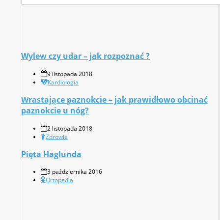
Wylew czy udar – jak rozpoznać ?
9 listopada 2018
Kardiologia
Wrastające paznokcie – jak prawidłowo obcinać
paznokcie u nóg?
2 listopada 2018
Zdrowie
Pięta Haglunda
3 października 2016
Ortopedia