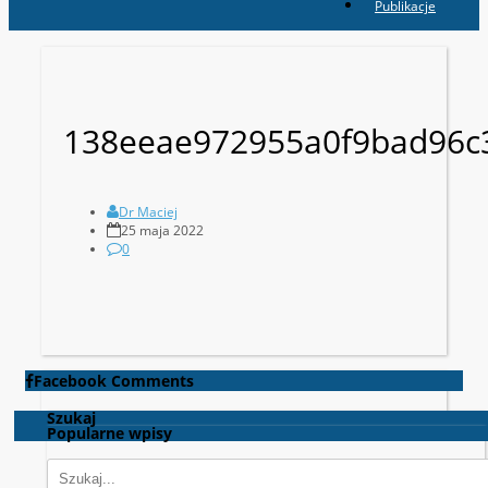
Publikacje
138eeae972955a0f9bad96c
Dr Maciej
25 maja 2022
0
Facebook Comments
Szukaj
Popularne wpisy