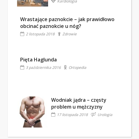
Kardiologia
Wrastające paznokcie – jak prawidłowo
obcinać paznokcie u nóg?
2 listopada 2018
Zdrowie
Pięta Haglunda
3 października 2016
Ortopedia
Wodniak jądra – częsty
problem u mężczyzny
17 listopada 2018
Urologia