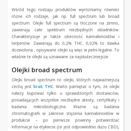
Wśród tego rodzaju produktów wyróżniamy również
różne ich rodzaje, jak np. full spectrum lub broad
spectrum. Olejki full spectrum są tłoczone na zimno,
zawierają całe spektrum niezbędnych składników.
Charakteryzuje je także obecność kannabinoidów i
terpenów. Zawierają do 0,2% THC. 0,02% to dawka
dozwolona , opisywane olejki są więc w pełni legalne. To
właśnie te olejki są uznawane za najskuteczniejsze.
Olejki broad spectrum
Olejki broad spectrum to olejki, których najważniejszą
cechą jest
brak THC
. Warto pamiętać o tym, że olejki
należy kupować tylko u sprawdzonych dostawców,
posiadających wszystkie niezbędne atesty, certyfikaty i
badania mikrobiologiczne. Ważne są badania
chromatografii w zakresie stężenia kannabinoidów w
produkcie – po pierwsze powinny potwierdzać
informacje na etykiecie (że jest odpowiednio dużo CBD),