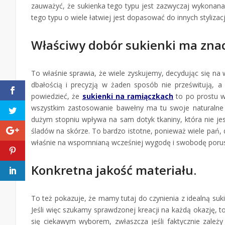
zauważyć, że sukienka tego typu jest zazwyczaj wykonana 
tego typu o wiele łatwiej jest dopasować do innych stylizacj
Właściwy dobór sukienki ma znac
To właśnie sprawia, że wiele zyskujemy, decydując się na 
dbałością i precyzją w żaden sposób nie prześwitują, 
powiedzieć, że
sukienki na ramiączkach
to po prostu w
wszystkim zastosowanie bawełny ma tu swoje naturalne 
dużym stopniu wpływa na sam dotyk tkaniny, która nie je
śladów na skórze. To bardzo istotne, ponieważ wiele pań, d
właśnie na wspomnianą wcześniej wygodę i swobodę porusza
Konkretna jakość materiału.
To też pokazuje, że mamy tutaj do czynienia z idealną suk
Jeśli więc szukamy sprawdzonej kreacji na każdą okazję, to
się ciekawym wyborem, zwłaszcza jeśli faktycznie zależ