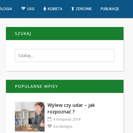
OLOGIA
USG
KOBIETA
ZDROWIE
PUBLIKACJE
SZUKAJ
POPULARNE WPISY
Wylew czy udar – jak
rozpoznać ?
9 listopada 2018
Kardiologia