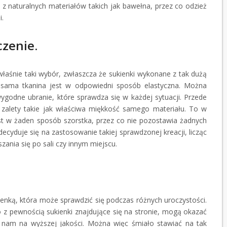
z naturalnych materiałów takich jak bawełna, przez co odzież
i.
zenie.
właśnie taki wybór, zwłaszcza że sukienki wykonane z tak dużą
a sama tkanina jest w odpowiedni sposób elastyczna. Można
ygodne ubranie, które sprawdza się w każdej sytuacji. Przede
zalety takie jak właściwa miękkość samego materiału. To w
st w żaden sposób szorstka, przez co nie pozostawia żadnych
ecyduje się na zastosowanie takiej sprawdzonej kreacji, licząc
nia się po sali czy innym miejscu.
ienką, która może sprawdzić się podczas różnych uroczystości.
 z pewnością sukienki znajdujące się na stronie
, mogą okazać
y nam na wyższej jakości. Można więc śmiało stawiać na tak