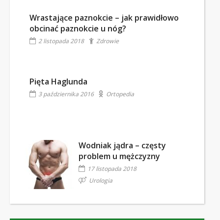
Wrastające paznokcie – jak prawidłowo
obcinać paznokcie u nóg?
2 listopada 2018
Zdrowie
Pięta Haglunda
3 października 2016
Ortopedia
Wodniak jądra – częsty
problem u mężczyzny
17 listopada 2018
Urologia