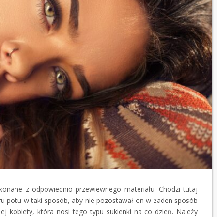
wykonane z odpowiednio przewiewnego materiału. Chodzi tutaj
u potu w taki sposób, aby nie pozostawał on w żaden sposób
ej kobiety, która nosi tego typu sukienki na co dzień. Należy