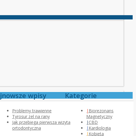
jnowsze wpisy
Kategorie
Problemy trawienne
Biorezonans
Tyrosur żel na rany
Magnetyczny
Jak przebiega pierwsza wizyta
CBD
ortodontyczna
Kardiologia
Kobieta