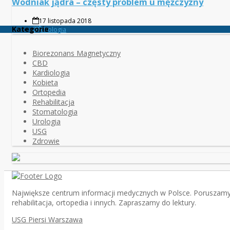
Wodniak jądra – częsty problem u mężczyzny
17 listopada 2018
Kategorie
Urologia
Biorezonans Magnetyczny
CBD
Kardiologia
Kobieta
Ortopedia
Rehabilitacja
Stomatologia
Urologia
USG
Zdrowie
Największe centrum informacji medycznych w Polsce. Poruszamy na
rehabilitacja, ortopedia i innych. Zapraszamy do lektury.
USG Piersi Warszawa