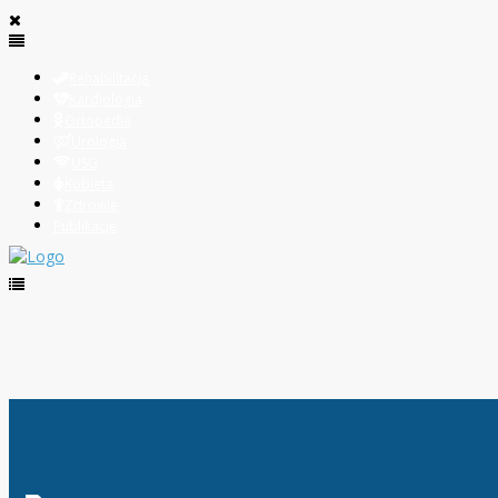
Rehabilitacja
Kardiologia
Ortopedia
Urologia
USG
Kobieta
Zdrowie
Publikacje
najlepsze miody_