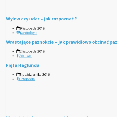
Wylew czy udar – jak rozpoznać ?
9 listopada 2018
Kardiologia
Wrastające paznokcie – jak prawidłowo obcinać pa
2 listopada 2018
Zdrowie
Pięta Haglunda
3 października 2016
Ortopedia