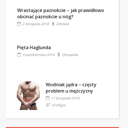
Wrastające paznokcie – jak prawidłowo
obcinać paznokcie u nóg?
2 listopada 2018
Zdrowie
Pięta Haglunda
3 października 2016
Ortopedia
Wodniak jądra – częsty
problem u mężczyzny
17 listopada 2018
Urologia