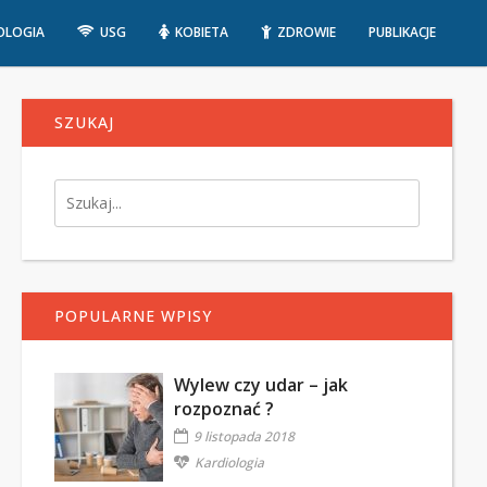
OLOGIA
USG
KOBIETA
ZDROWIE
PUBLIKACJE
SZUKAJ
POPULARNE WPISY
Wylew czy udar – jak
rozpoznać ?
9 listopada 2018
Kardiologia