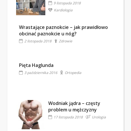
9 listopada 2018
Kardiologia
Wrastające paznokcie – jak prawidłowo
obcinać paznokcie u nóg?
2 listopada 2018
Zdrowie
Pięta Haglunda
3 października 2016
Ortopedia
Wodniak jądra – częsty
problem u mężczyzny
17 listopada 2018
Urologia