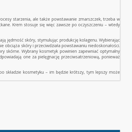
rocesy starzenia, ale także powstawanie zmarszczek, trzeba w
zatkane. Krem stosuje się więc zawsze po oczyszczeniu – wtedy
ją jędrność skóry, stymulując produkcję kolagenu. Wybierając
nie obciąża skóry i przeciwdziała powstawaniu niedoskonałości.
 pory skórne. Wybrany kosmetyk powinien zapewniać optymalny
 odpowiadają one za pielęgnację przeciwsatrzeniową, ponieważ
po składzie kosmetyku – im będzie krótszy, tym lepszy może