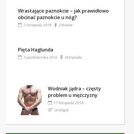
Wrastające paznokcie – jak prawidłowo
obcinać paznokcie u nóg?
2 listopada 2018
Zdrowie
Pięta Haglunda
3 października 2016
Ortopedia
Wodniak jądra – częsty
problem u mężczyzny
17 listopada 2018
Urologia