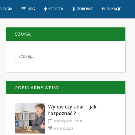
OLOGIA
USG
KOBIETA
ZDROWIE
PUBLIKACJE
SZUKAJ
POPULARNE WPISY
Wylew czy udar – jak
rozpoznać ?
9 listopada 2018
Kardiologia