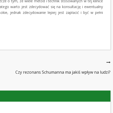
zcze o tym, że wiele metod i technik stosowanych w tej klinice
atego warto jest zdecydować się na konsultację i ewentualny
ie, jednak zdecydowanie lepiej jest zapłacić i być w pełni
Czy rezonans Schumanna ma jakiś wpływ na ludzi?