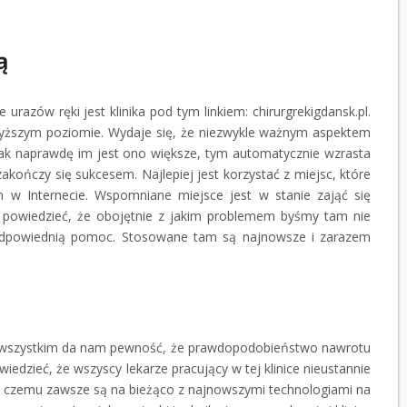
ą
 urazów ręki jest klinika pod tym linkiem: chirurgrekigdansk.pl.
yższym poziomie. Wydaje się, że niezwykle ważnym aspektem
 Tak naprawdę im jest ono większe, tym automatycznie wzrasta
akończy się sukcesem. Najlepiej jest korzystać z miejsc, które
ch w Internecie. Wspomniane miejsce jest w stanie zająć się
powiedzieć, że obojętnie z jakim problemem byśmy tam nie
odpowiednią pomoc. Stosowane tam są najnowsze i zarazem
de wszystkim da nam pewność, że prawdopodobieństwo nawrotu
edzieć, że wszyscy lekarze pracujący w tej klinice nieustannie
ęki czemu zawsze są na bieżąco z najnowszymi technologiami na