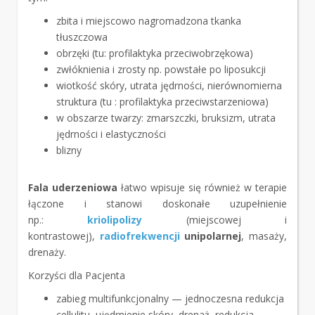
zbita i miejscowo nagromadzona tkanka
tłuszczowa
obrzęki (tu: profilaktyka przeciwobrzękowa)
zwłóknienia i zrosty np. powstałe po liposukcji
wiotkość skóry, utrata jędrności, nierównomierna
struktura (tu : profilaktyka przeciwstarzeniowa)
w obszarze twarzy: zmarszczki, bruksizm, utrata
jędrności i elastyczności
blizny
Fala uderzeniowa
łatwo wpisuje się również w terapie
łączone i stanowi doskonałe uzupełnienie
np.:
kriolipolizy
(miejscowej i
kontrastowej),
radiofrekwencji
unipolarnej
, masaży,
drenaży.
Korzyści dla Pacjenta
zabieg multifunkcjonalny — jednoczesna redukcja
cellulitu, ujędrnienie skóry, drenaż, redukcja