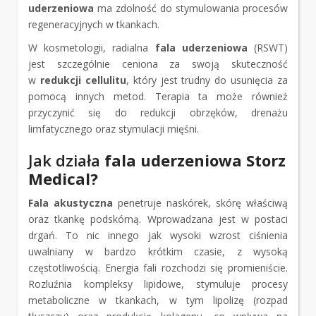
uderzeniowa
ma zdolność do stymulowania procesów
regeneracyjnych w tkankach.
W kosmetologii, radialna
fala uderzeniowa
(RSWT)
jest szczególnie ceniona za swoją skuteczność
w
redukcji cellulitu
, który jest trudny do usunięcia za
pomocą innych metod. Terapia ta może również
przyczynić się do redukcji obrzęków, drenażu
limfatycznego oraz stymulacji mięśni.
Jak działa
fala uderzeniowa Storz
Medical?
Fala akustyczna
penetruje naskórek, skórę właściwą
oraz tkankę podskórną. Wprowadzana jest w postaci
drgań. To nic innego jak wysoki wzrost ciśnienia
uwalniany w bardzo krótkim czasie, z wysoką
częstotliwością. Energia fali rozchodzi się promieniście.
Rozluźnia kompleksy lipidowe, stymuluje procesy
metaboliczne w tkankach, w tym lipolizę (rozpad