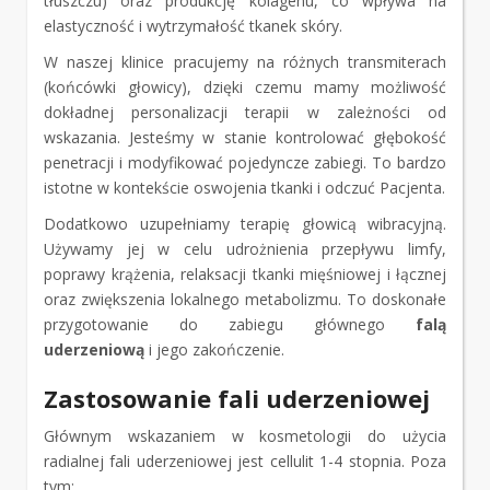
tłuszczu) oraz produkcję kolagenu, co wpływa na
elastyczność i wytrzymałość tkanek skóry.
W naszej klinice pracujemy na różnych transmiterach
(końcówki głowicy), dzięki czemu mamy możliwość
dokładnej personalizacji terapii w zależności od
wskazania. Jesteśmy w stanie kontrolować głębokość
penetracji i modyfikować pojedyncze zabiegi. To bardzo
istotne w kontekście oswojenia tkanki i odczuć Pacjenta.
Dodatkowo uzupełniamy terapię głowicą wibracyjną.
Używamy jej w celu udrożnienia przepływu limfy,
poprawy krążenia, relaksacji tkanki mięśniowej i łącznej
oraz zwiększenia lokalnego metabolizmu. To doskonałe
przygotowanie do zabiegu głównego
falą
uderzeniową
i jego zakończenie.
Zastosowanie fali uderzeniowej
Głównym wskazaniem w kosmetologii do użycia
radialnej fali uderzeniowej jest cellulit 1-4 stopnia. Poza
tym: