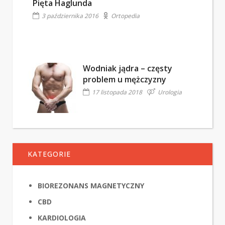
Pięta Haglunda
3 października 2016
Ortopedia
Wodniak jądra – częsty
problem u mężczyzny
17 listopada 2018
Urologia
KATEGORIE
BIOREZONANS MAGNETYCZNY
CBD
KARDIOLOGIA