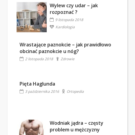
Wylew czy udar – jak
rozpoznać ?
9 listopada 2018
Kardiologia
Wrastające paznokcie – jak prawidłowo
obcinać paznokcie u nóg?
2 listopada 2018
Zdrowie
Pięta Haglunda
3 października 2016
Ortopedia
Wodniak jądra – częsty
problem u mężczyzny