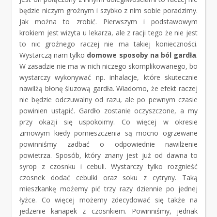
będzie niczym groźnym i szybko z nim sobie poradzimy.
Jak można to zrobić. Pierwszym i podstawowym
krokiem jest wizyta u lekarza, ale z racji tego że nie jest
to nic groźnego raczej nie ma takiej konieczności.
Wystarczą nam tylko
domowe sposoby na ból gardła
.
W zasadzie nie ma w nich niczego skomplikowanego, bo
wystarczy wykonywać np. inhalacje, które skutecznie
nawilżą błonę śluzową gardła. Wiadomo, że efekt raczej
nie będzie odczuwalny od razu, ale po pewnym czasie
powinien ustąpić. Gardło zostanie oczyszczone, a my
przy okazji się uspokoimy. Co więcej w okresie
zimowym kiedy pomieszczenia są mocno ogrzewane
powinniśmy zadbać o odpowiednie nawilżenie
powietrza. Sposób, który znany jest już od dawna to
syrop z czosnku i cebuli. Wystarczy tylko rozgnieść
czosnek dodać cebulki oraz soku z cytryny. Taką
mieszkankę możemy pić trzy razy dziennie po jednej
łyżce. Co więcej możemy zdecydować się także na
jedzenie kanapek z czosnkiem. Powinniśmy, jednak