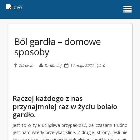
Ból gardła – domowe
sposoby
Zdrowie
Dr Maciej
14 maja 2021
0
Raczej każdego z nas
przynajmniej raz w życiu bolało
gardło.
Jest to o tyle uciążliwa przypadłość, że czasami trudno
jest nam wtedy przełykać ślinę. Z drugiej strony, jeśli nie
jest on połączony z innymi dolegliwościami to raczej nie