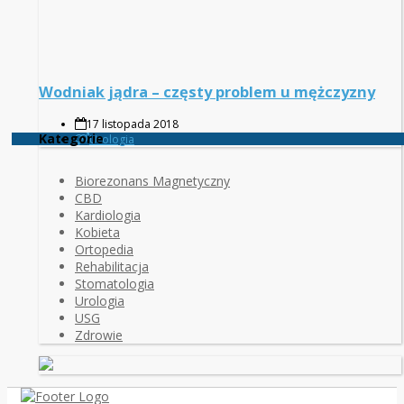
Wodniak jądra – częsty problem u mężczyzny
17 listopada 2018
Kategorie
Urologia
Biorezonans Magnetyczny
CBD
Kardiologia
Kobieta
Ortopedia
Rehabilitacja
Stomatologia
Urologia
USG
Zdrowie