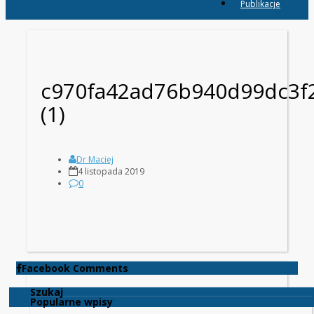
Publikacje
c970fa42ad76b940d99dc3f
(1)
Dr Maciej
4 listopada 2019
0
Facebook Comments
Szukaj
Popularne wpisy