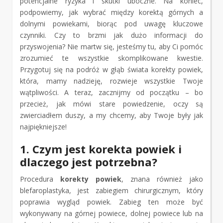
potencjalne ryzyka i skutki uboczne. Na koniec,
podpowiemy, jak wybrać między korektą górnych a
dolnymi powiekami, biorąc pod uwagę kluczowe
czynniki. Czy to brzmi jak dużo informacji do
przyswojenia? Nie martw się, jesteśmy tu, aby Ci pomóc
zrozumieć te wszystkie skomplikowane kwestie.
Przygotuj się na podróż w głąb świata korekty powiek,
która, mamy nadzieję, rozwieje wszystkie Twoje
wątpliwości. A teraz, zacznijmy od początku – bo
przecież, jak mówi stare powiedzenie, oczy są
zwierciadłem duszy, a my chcemy, aby Twoje były jak
najpiękniejsze!
1. Czym jest korekta powiek i
dlaczego jest potrzebna?
Procedura
korekty powiek
, znana również jako
blefaroplastyka, jest zabiegiem chirurgicznym, który
poprawia wygląd powiek. Zabieg ten może być
wykonywany na górnej powiece, dolnej powiece lub na