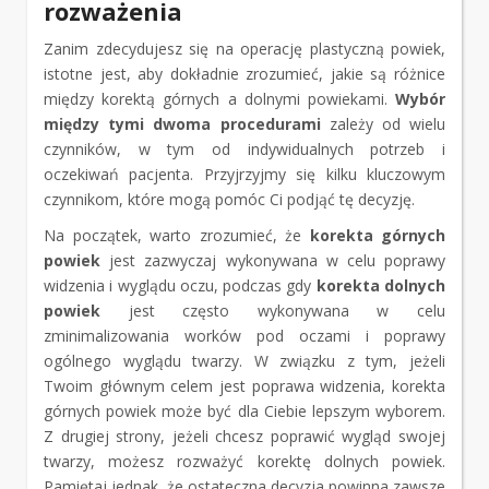
rozważenia
Zanim zdecydujesz się na operację plastyczną powiek,
istotne jest, aby dokładnie zrozumieć, jakie są różnice
między korektą górnych a dolnymi powiekami.
Wybór
między tymi dwoma procedurami
zależy od wielu
czynników, w tym od indywidualnych potrzeb i
oczekiwań pacjenta. Przyjrzyjmy się kilku kluczowym
czynnikom, które mogą pomóc Ci podjąć tę decyzję.
Na początek, warto zrozumieć, że
korekta górnych
powiek
jest zazwyczaj wykonywana w celu poprawy
widzenia i wyglądu oczu, podczas gdy
korekta dolnych
powiek
jest często wykonywana w celu
zminimalizowania worków pod oczami i poprawy
ogólnego wyglądu twarzy. W związku z tym, jeżeli
Twoim głównym celem jest poprawa widzenia, korekta
górnych powiek może być dla Ciebie lepszym wyborem.
Z drugiej strony, jeżeli chcesz poprawić wygląd swojej
twarzy, możesz rozważyć korektę dolnych powiek.
Pamiętaj jednak, że ostateczna decyzja powinna zawsze