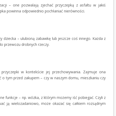
acji – one pozwalają zjechać przyczepką z asfaltu w jakiś
epka powinna odpowiednio pochłaniać nierówności.
zy dziecka – ulubioną zabawkę lub jeszcze coś innego. Każda z
 do przewozu drobnych rzeczy.
przyczepki w kontekście jej przechowywania. Zajmuje ona
śleć o tym przed zakupem – czy w naszym domu, mieszkaniu czy
ne funkcje – np. wózka, z którym możemy iść pobiegać. Czyli z
tować ją wielozadaniowo, może okazać się całkiem rozsądnym