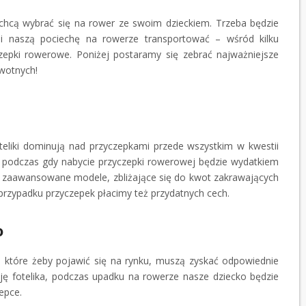
zechcą wybrać się na rower ze swoim dzieckiem. Trzeba będzie
i naszą pociechę na rowerze transportować – wśród kilku
epki rowerowe. Poniżej postaramy się zebrać najważniejsze
wotnych!
teliki dominują nad przyczepkami przede wszystkim w kwestii
, podczas gdy nabycie przyczepki rowerowej będzie wydatkiem
ej zaawansowane modele, zbliżające się do kwot zakrawających
przypadku przyczepek płacimy też przydatnych cech.
o
, które żeby pojawić się na rynku, muszą zyskać odpowiednie
kcję fotelika, podczas upadku na rowerze nasze dziecko będzie
epce.