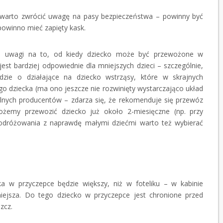
 warto zwrócić uwagę na pasy bezpieczeństwa – powinny być
owinno mieć zapięty kask.
e uwagi na to, od kiedy dziecko może być przewożone w
est bardziej odpowiednie dla mniejszych dzieci – szczególnie,
zie o działające na dziecko wstrząsy, które w skrajnych
o dziecka (ma ono jeszcze nie rozwinięty wystarczająco układ
lnych producentów – zdarza się, że rekomenduje się przewóz
ożemy przewozić dziecko już około 2-miesięczne (np. przy
dróżowania z naprawdę małymi dziećmi warto też wybierać
w przyczepce będzie większy, niż w foteliku – w kabinie
niejsza. Do tego dziecko w przyczepce jest chronione przed
zcz.