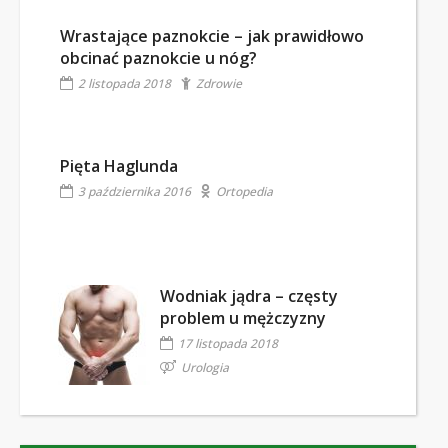
Wrastające paznokcie – jak prawidłowo
obcinać paznokcie u nóg?
2 listopada 2018
Zdrowie
Pięta Haglunda
3 października 2016
Ortopedia
Wodniak jądra – częsty
problem u mężczyzny
17 listopada 2018
Urologia