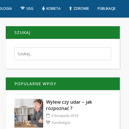
OLOGIA
USG
KOBIETA
ZDROWIE
PUBLIKACJE
SZUKAJ
POPULARNE WPISY
Wylew czy udar – jak
rozpoznać ?
9 listopada 2018
Kardiologia