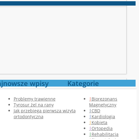
jnowsze wpisy
Kategorie
Problemy trawienne
Biorezonans
Tyrosur żel na rany
Magnetyczny
Jak przebiega pierwsza wizyta
CBD
ortodontyczna
Kardiologia
Kobieta
Ortopedia
Rehabilitacja