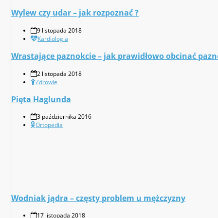
Wylew czy udar – jak rozpoznać ?
9 listopada 2018
Kardiologia
Wrastające paznokcie – jak prawidłowo obcinać pazn
2 listopada 2018
Zdrowie
Pięta Haglunda
3 października 2016
Ortopedia
Wodniak jądra – częsty problem u mężczyzny
17 listopada 2018