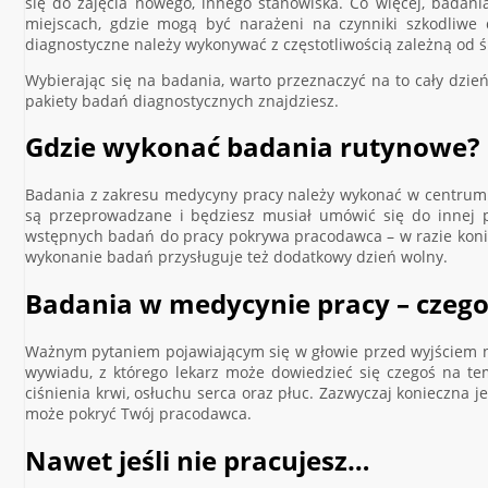
się do zajęcia nowego, innego stanowiska. Co więcej, badani
miejscach, gdzie mogą być narażeni na czynniki szkodliwe d
diagnostyczne należy wykonywać z częstotliwością zależną od 
Wybierając się na badania, warto przeznaczyć na to cały dzień 
pakiety badań diagnostycznych znajdziesz.
Gdzie wykonać badania rutynowe?
Badania z zakresu medycyny pracy należy wykonać w centrum m
są przeprowadzane i będziesz musiał umówić się do innej p
wstępnych badań do pracy pokrywa pracodawca – w razie koniecz
wykonanie badań przysługuje też dodatkowy dzień wolny.
Badania w medycynie pracy – czego
Ważnym pytaniem pojawiającym się w głowie przed wyjściem na
wywiadu, z którego lekarz może dowiedzieć się czegoś na t
ciśnienia krwi, osłuchu serca oraz płuc. Zazwyczaj konieczna j
może pokryć Twój pracodawca.
Nawet jeśli nie pracujesz…