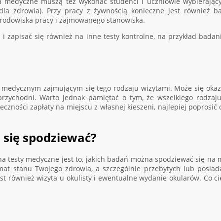
a medyczne muszą też wykonać studenci i uczniowie wybierający 
la zdrowia). Przy pracy z żywnością konieczne jest również ba
środowiska pracy i zajmowanego stanowiska.
i zapisać się również na inne testy kontrolne, na przykład badani
edycznym zajmującym się tego rodzaju wizytami. Może się okazać
rzychodni. Warto jednak pamiętać o tym, że wszelkiego rodzaju
ności zapłaty na miejscu z własnej kieszeni, najlepiej poprosić o
 się spodziewać?
 testy medyczne jest to, jakich badań można spodziewać się na 
emat stanu Twojego zdrowia, a szczególnie przebytych lub posi
est również wizyta u okulisty i ewentualne wydanie okularów. Co ci