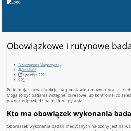
Obowiązkowe i rutynowe badan
Biorezonans Magnetyczny
Dr Maciej
1 grudnia 2021
0
Podejmując nową funkcję na podstawie umowy o pracę, trzeba
Mogą to być badania wstępne, okresowe lub kontrolne, co zależ
poznać odpowiedź na te i inne pytania!
Kto ma obowiązek wykonania bada
Obowiązek wykonania badań medycznych nałożony jest na wsz