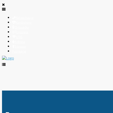
Rehabilitacja
Kardiologia
Ortopedia
Urologia
USG
Kobieta
Zdrowie
Publikacje
Obowiązkowe i rutynowe badania medyczne – o tym wa