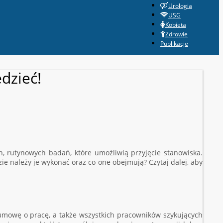
Urologia
USG
Kobieta
Zdrowie
Publikacje
dzieć!
, rutynowych badań, które umożliwią przyjęcie stanowiska.
ie należy je wykonać oraz co one obejmują? Czytaj dalej, aby
mowę o pracę, a także wszystkich pracowników szykujących