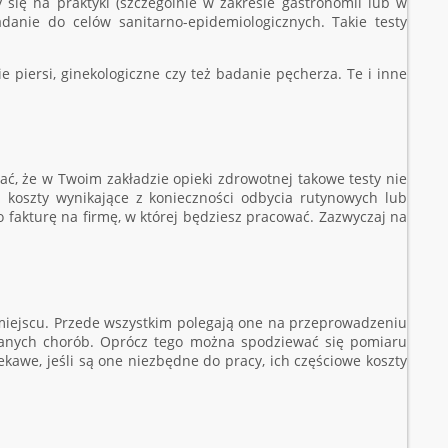
się na praktyki (szczególnie w zakresie gastronomii lub w
danie do celów sanitarno-epidemiologicznych. Takie testy
e piersi, ginekologiczne czy też badanie pęcherza. Te i inne
, że w Twoim zakładzie opieki zdrowotnej takowe testy nie
 koszty wynikające z konieczności odbycia rutynowych lub
 fakturę na firmę, w której będziesz pracować. Zazwyczaj na
miejscu. Przede wszystkim polegają one na przeprowadzeniu
adanych chorób. Oprócz tego można spodziewać się pomiaru
ekawe, jeśli są one niezbędne do pracy, ich częściowe koszty