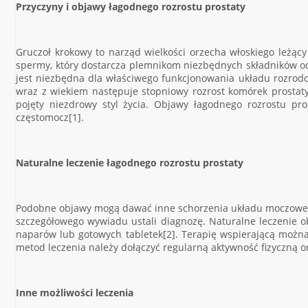
Przyczyny i objawy łagodnego rozrostu prostaty
Gruczoł krokowy to narząd wielkości orzecha włoskiego leżą
spermy, który dostarcza plemnikom niezbędnych składników od
jest niezbędna dla właściwego funkcjonowania układu rozro
wraz z wiekiem następuje stopniowy rozrost komórek prostaty, 
pojęty niezdrowy styl życia. Objawy łagodnego rozrostu pr
częstomocz[1].
Naturalne leczenie łagodnego rozrostu prostaty
Podobne objawy mogą dawać inne schorzenia układu moczowego,
szczegółowego wywiadu ustali diagnozę. Naturalne leczenie o
naparów lub gotowych tabletek[2]. Terapię wspierającą można 
metod leczenia należy dołączyć regularną aktywność fizyczną o
Inne możliwości leczenia