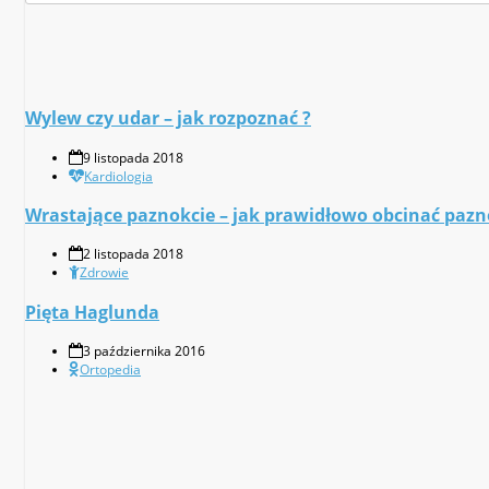
Wylew czy udar – jak rozpoznać ?
9 listopada 2018
Kardiologia
Wrastające paznokcie – jak prawidłowo obcinać pazn
2 listopada 2018
Zdrowie
Pięta Haglunda
3 października 2016
Ortopedia