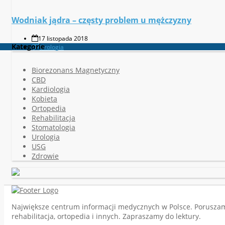
Wodniak jądra – częsty problem u mężczyzny
17 listopada 2018
Kategorie
Urologia
Biorezonans Magnetyczny
CBD
Kardiologia
Kobieta
Ortopedia
Rehabilitacja
Stomatologia
Urologia
USG
Zdrowie
Największe centrum informacji medycznych w Polsce. Poruszamy 
rehabilitacja, ortopedia i innych. Zapraszamy do lektury.