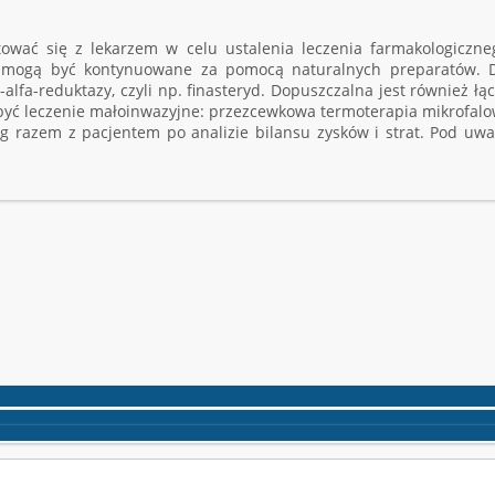
ultować się z lekarzem w celu ustalenia leczenia farmakologicz
e mogą być kontynuowane za pomocą naturalnych preparatów. D
alfa-reduktazy, czyli np. finasteryd. Dopuszczalna jest również łą
to być leczenie małoinwazyjne: przezcewkowa termoterapia mikrofal
g razem z pacjentem po analizie bilansu zysków i strat. Pod uwa