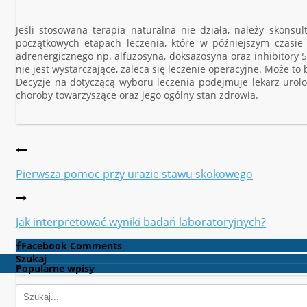
Jeśli stosowana terapia naturalna nie działa, należy skons
początkowych etapach leczenia, które w późniejszym czasi
adrenergicznego np. alfuzosyna, doksazosyna oraz inhibitory 5-
nie jest wystarczające, zaleca się leczenie operacyjne. Może 
Decyzje na dotyczącą wyboru leczenia podejmuje lekarz urolo
choroby towarzyszące oraz jego ogólny stan zdrowia.
Pierwsza pomoc przy urazie stawu skokowego
Jak interpretować wyniki badań laboratoryjnych?
Facebook Comments
Szukaj
Popularne wpisy