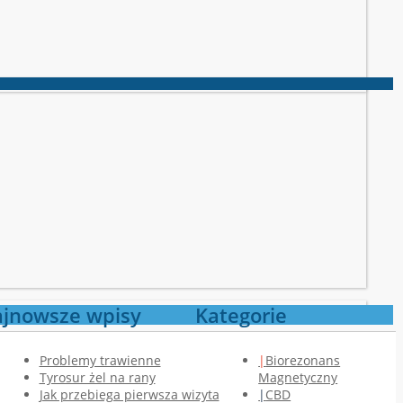
jnowsze wpisy
Kategorie
Problemy trawienne
Biorezonans
Tyrosur żel na rany
Magnetyczny
Jak przebiega pierwsza wizyta
CBD