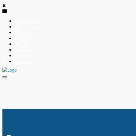
Rehabilitacja
Kardiologia
Ortopedia
Urologia
USG
Kobieta
Zdrowie
Publikacje
Łagodny rozrost prostaty – naturalne metody leczenia