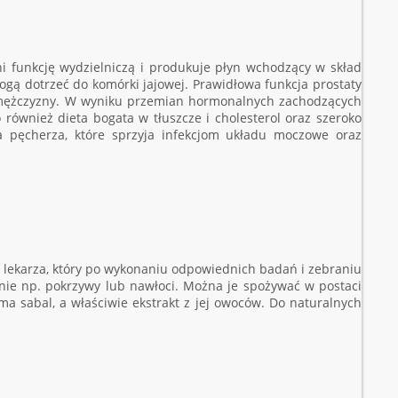
i funkcję wydzielniczą i produkuje płyn wchodzący w skład
gą dotrzeć do komórki jajowej. Prawidłowa funkcja prostaty
e mężczyzny. W wyniku przemian hormonalnych zachodzących
 również dieta bogata w tłuszcze i cholesterol oraz szeroko
ia pęcherza, które sprzyja infekcjom układu moczowe oraz
lekarza, który po wykonaniu odpowiednich badań i zebraniu
nie np. pokrzywy lub nawłoci. Można je spożywać w postaci
a sabal, a właściwie ekstrakt z jej owoców. Do naturalnych