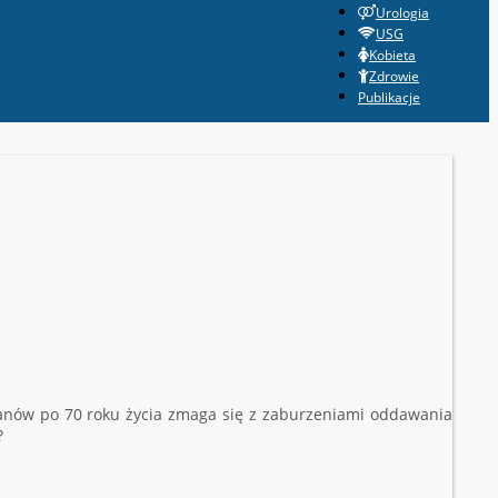
Urologia
USG
Kobieta
Zdrowie
Publikacje
panów po 70 roku życia zmaga się z zaburzeniami oddawania
?