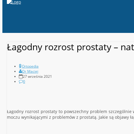
Łagodny rozrost prostaty – na
Ortopedia
Dr Maciej
27 września 2021
0
Łagodny rozrost prostaty to powszechny problem szczególnie 
moczu wynikającymi z problemów z prostatą. Jakie są objawy ła