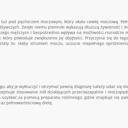
cy tuż pod pęcherzem moczowym, który okala cewkę moczową. Pełn
żywczych. Dzięki niemu plemniki wykazują dłuższą żywotność i mo
dczego mężczyzn i bezpośrednio wpływa na możliwości rozrodcz
który powoduje zwiększenie jej objętości. Przyczynia się do tego
ostaty to: słaby strumień moczu, uczucie niepełnego opróżnien
 aby je wykluczyć i otrzymać pewną diagnozę należy udać się do 
bejmuje stosowanie ziół działających przeciwzapalnie i moczopęd
uzyskać za pomocą preparatu roślinnego, gdzie znajduje się palm
raz pełnowartościową dietę.