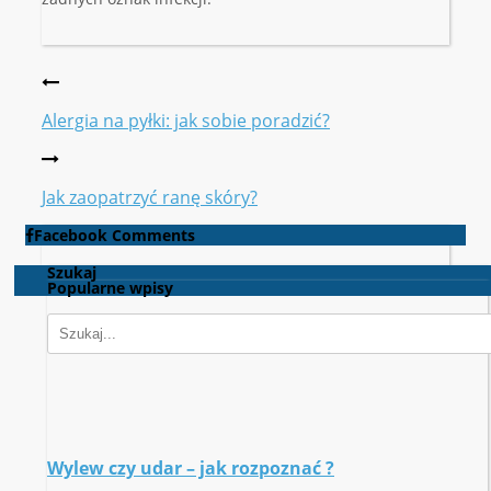
Alergia na pyłki: jak sobie poradzić?
Jak zaopatrzyć ranę skóry?
Facebook Comments
Szukaj
Popularne wpisy
Wylew czy udar – jak rozpoznać ?