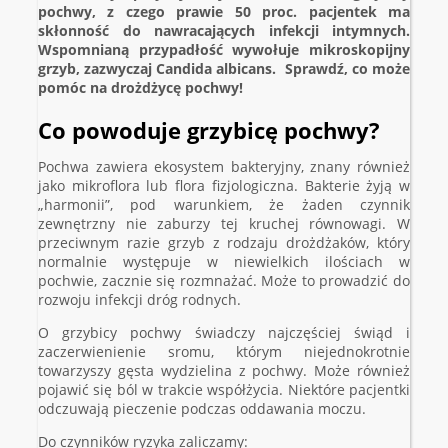
pochwy, z czego prawie 50 proc. pacjentek ma
skłonność do nawracających infekcji intymnych.
Wspomnianą przypadłość wywołuje mikroskopijny
grzyb, zazwyczaj Candida albicans. Sprawdź, co może
pomóc na drożdżycę pochwy!
Co powoduje grzybicę pochwy?
Pochwa zawiera ekosystem bakteryjny, znany również
jako mikroflora lub flora fizjologiczna. Bakterie żyją w
„harmonii”, pod warunkiem, że żaden czynnik
zewnętrzny nie zaburzy tej kruchej równowagi. W
przeciwnym razie grzyb z rodzaju drożdżaków, który
normalnie występuje w niewielkich ilościach w
pochwie, zacznie się rozmnażać. Może to prowadzić do
rozwoju infekcji dróg rodnych.
O grzybicy pochwy świadczy najczęściej świąd i
zaczerwienienie sromu, którym niejednokrotnie
towarzyszy gęsta wydzielina z pochwy. Może również
pojawić się ból w trakcie współżycia. Niektóre pacjentki
odczuwają pieczenie podczas oddawania moczu.
Do czynników ryzyka zaliczamy: