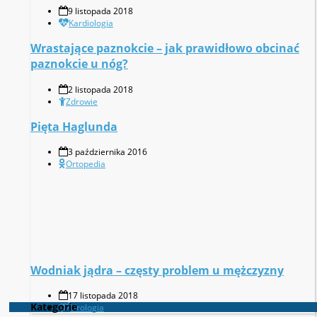
9 listopada 2018
Kardiologia
Wrastające paznokcie – jak prawidłowo obcinać
paznokcie u nóg?
2 listopada 2018
Zdrowie
Pięta Haglunda
3 października 2016
Ortopedia
Wodniak jądra – częsty problem u mężczyzny
17 listopada 2018
Kategorie
Urologia