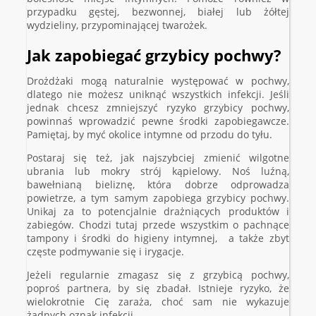
przypadku gęstej, bezwonnej, białej lub żółtej
wydzieliny, przypominającej twarożek.
Jak zapobiegać grzybicy pochwy?
Drożdżaki mogą naturalnie występować w pochwy,
dlatego nie możesz uniknąć wszystkich infekcji. Jeśli
jednak chcesz zmniejszyć ryzyko grzybicy pochwy,
powinnaś wprowadzić pewne środki zapobiegawcze.
Pamiętaj, by myć okolice intymne od przodu do tyłu.
Postaraj się też, jak najszybciej zmienić wilgotne
ubrania lub mokry strój kąpielowy. Noś luźną,
bawełnianą bieliznę, która dobrze odprowadza
powietrze, a tym samym zapobiega grzybicy pochwy.
Unikaj za to potencjalnie drażniących produktów i
zabiegów. Chodzi tutaj przede wszystkim o pachnące
tampony i środki do higieny intymnej, a także zbyt
częste podmywanie się i irygacje.
Jeżeli regularnie zmagasz się z grzybicą pochwy,
poproś partnera, by się zbadał. Istnieje ryzyko, że
wielokrotnie Cię zaraża, choć sam nie wykazuje
żadnych oznak infekcji.