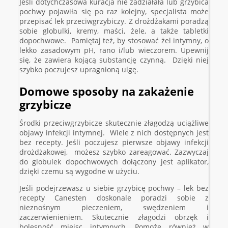
Jeśli dotychczasowa kuracja nie zadziałała lub grzybica
pochwy pojawiła się po raz kolejny, specjalista może
przepisać lek przeciwgrzybiczy. Z drożdżakami poradzą
sobie globulki, kremy, maści, żele, a także tabletki
dopochwowe. Pamiętaj też, by stosować żel intymny, o
lekko zasadowym pH, rano i/lub wieczorem. Upewnij
się, że zawiera kojącą substancję czynną. Dzięki niej
szybko poczujesz upragnioną ulgę.
Domowe sposoby na zakażenie
grzybicze
Środki przeciwgrzybicze skutecznie złagodzą uciążliwe
objawy infekcji intymnej. Wiele z nich dostępnych jest
bez recepty. Jeśli poczujesz pierwsze objawy infekcji
drożdżakowej, możesz szybko zareagować. Zazwyczaj
do globulek dopochwowych dołączony jest aplikator,
dzięki czemu są wygodne w użyciu.
Jeśli podejrzewasz u siebie grzybicę pochwy – lek bez
recepty Canesten doskonale poradzi sobie z
nieznośnym pieczeniem, swędzeniem i
zaczerwienieniem. Skutecznie złagodzi obrzęk i
bolesność miejsc intymnych. Pomoże również w