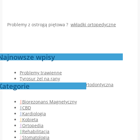
Problemy z ostrogą piętowa ?
wkładki ortopedyczne
Najnowsze wpisy
Problemy trawienne
Tyrosur żel na rany
Kategorie
Jak przebiega pierwsza wizyta ortodontyczna
Biorezonans Magnetyczny
CBD
Kardiologia
Kobieta
Ortopedia
Rehabilitacja
Stomatologia