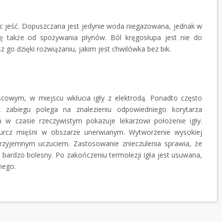
nic jeść. Dopuszczana jest jedynie woda niegazowana, jednak w
ię także od spożywania płynów. Ból kręgosłupa jest nie do
z go dzięki rozwiązaniu, jakim jest chwilówka bez bik.
jscowym, w miejscu wkłucia igły z elektrodą. Ponadto często
 zabiegu polega na znalezieniu odpowiedniego korytarza
 w czasie rzeczywistym pokazuje lekarzowi położenie igły.
kurcz mięśni w obszarze unerwianym. Wytworzenie wysokiej
przyjemnym uczuciem. Zastosowanie znieczulenia sprawia, że
t bardzo bolesny. Po zakończeniu termolezji igła jest usuwana,
nego.