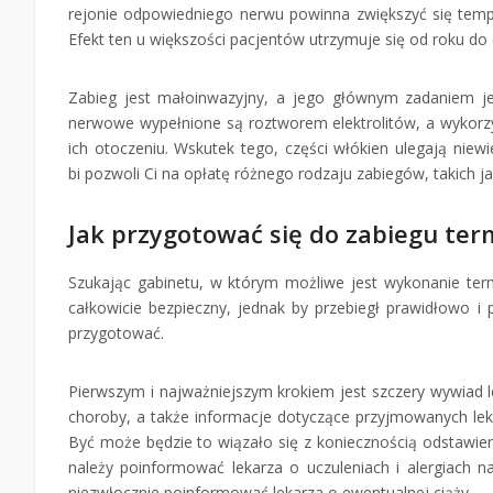
rejonie odpowiedniego nerwu powinna zwiększyć się tempe
Efekt ten u większości pacjentów utrzymuje się od roku do 
Zabieg jest małoinwazyjny, a jego głównym zadaniem j
nerwowe wypełnione są roztworem elektrolitów, a wykor
ich otoczeniu. Wskutek tego, części włókien ulegają nie
bi pozwoli Ci na opłatę różnego rodzaju zabiegów, takich ja
Jak przygotować się do zabiegu term
Szukając gabinetu, w którym możliwe jest wykonanie termol
całkowicie bezpieczny, jednak by przebiegł prawidłowo i 
przygotować.
Pierwszym i najważniejszym krokiem jest szczery wywiad l
choroby, a także informacje dotyczące przyjmowanych le
Być może będzie to wiązało się z koniecznością odstawien
należy poinformować lekarza o uczuleniach i alergiach na
niezwłocznie poinformować lekarza o ewentualnej ciąży.