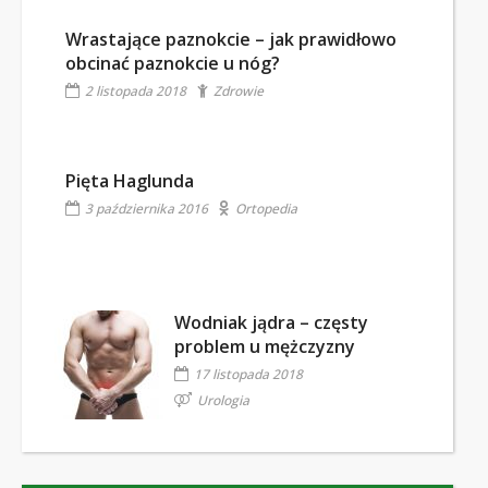
Wrastające paznokcie – jak prawidłowo
obcinać paznokcie u nóg?
2 listopada 2018
Zdrowie
Pięta Haglunda
3 października 2016
Ortopedia
Wodniak jądra – częsty
problem u mężczyzny
17 listopada 2018
Urologia