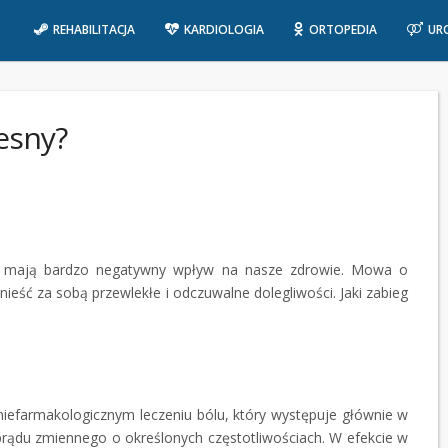
REHABILITACJA
KARDIOLOGIA
ORTOPEDIA
UR
lesny?
óre mają bardzo negatywny wpływ na nasze zdrowie. Mowa o
eść za sobą przewlekłe i odczuwalne dolegliwości. Jaki zabieg
niefarmakologicznym leczeniu bólu, który występuje głównie w
prądu zmiennego o określonych częstotliwościach. W efekcie w