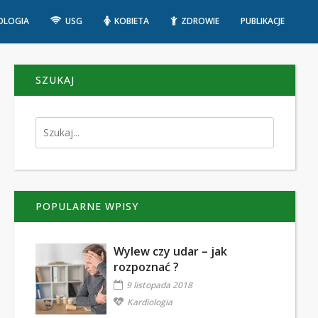
OLOGIA
USG
KOBIETA
ZDROWIE
PUBLIKACJE
SZUKAJ
POPULARNE WPISY
Wylew czy udar – jak
rozpoznać ?
9 listopada 2018
Kardiologia