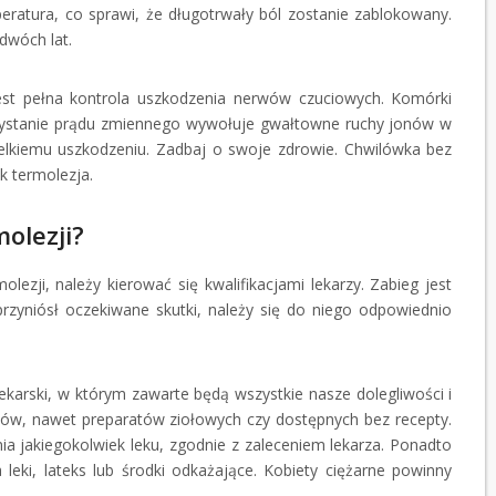
ratura, co sprawi, że długotrwały ból zostanie zablokowany.
dwóch lat.
est pełna kontrola uszkodzenia nerwów czuciowych. Komórki
zystanie prądu zmiennego wywołuje gwałtowne ruchy jonów w
wielkiemu uszkodzeniu. Zadbaj o swoje zdrowie. Chwilówka bez
k termolezja.
olezji?
ezji, należy kierować się kwalifikacjami lekarzy. Zabieg jest
przyniósł oczekiwane skutki, należy się do niego odpowiednio
ekarski, w którym zawarte będą wszystkie nasze dolegliwości i
ków, nawet preparatów ziołowych czy dostępnych bez recepty.
ia jakiegokolwiek leku, zgodnie z zaleceniem lekarza. Ponadto
 leki, lateks lub środki odkażające. Kobiety ciężarne powinny